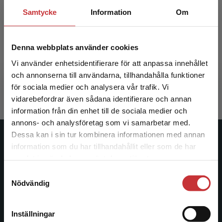
Samtycke
Information
Om
Förskolans arbete med hållbarhet
Denna webbplats använder cookies
Pramling, Ingrid m.fl.
Vi använder enhetsidentifierare för att anpassa innehållet
349 kr
inkl. moms
och annonserna till användarna, tillhandahålla funktioner
Exkl. moms: 329 kr
för sociala medier och analysera vår trafik. Vi
Begränsad fraktregion
vidarebefordrar även sådana identifierare och annan
information från din enhet till de sociala medier och
annons- och analysföretag som vi samarbetar med.
Dessa kan i sin tur kombinera informationen med annan
Studentlitteratur
information som du har tillhandahållit eller som de har
Det verkar som att du besöker
samlat in när du har använt deras tjänster.
studentlitteratur.se via en enhet utanför Sverige.
Studentlitteratur grundades 1963 och är idag Sveriges
Samtyckesval
Vi erbjuder inte leveranser utanför Sverige. För
ledande utbildningsförlag. Med läromedel, kurslitteratur,
Nödvändig
att kunna slutföra ett köp måste
facklitteratur, utbildningar och digitala
leveransadressen vara i Sverige.
Läs mer
informationstjänster i utbudet, finns Studentlitteratur med
Inställningar
längs hela kunskapsresan.