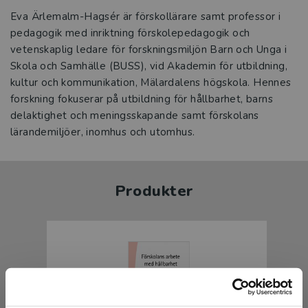
Eva Ärlemalm-Hagsér är förskollärare samt professor i
pedagogik med inriktning förskolepedagogik och
vetenskaplig ledare för forskningsmiljön Barn och Unga i
Skola och Samhälle (BUSS), vid Akademin för utbildning,
kultur och kommunikation, Mälardalens högskola. Hennes
forskning fokuserar på utbildning för hållbarhet, barns
delaktighet och meningsskapande samt förskolans
lärandemiljöer, inomhus och utomhus.
Produkter