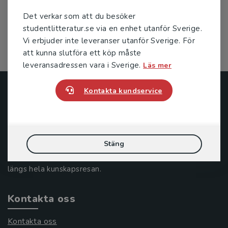
Änggård, Eva
Det verkar som att du besöker
331 kr
inkl. moms
studentlitteratur.se via en enhet utanför Sverige.
Exkl. moms: 312 kr
Vi erbjuder inte leveranser utanför Sverige. För
att kunna slutföra ett köp måste
leveransadressen vara i Sverige.
Läs mer
Kontakta kundservice
Studentlitteratur
Studentlitteratur grundades 1963 och är idag Sveriges
ledande utbildningsförlag. Med läromedel, kurslitteratur,
Stäng
facklitteratur, utbildningar och digitala
informationstjänster i utbudet, finns Studentlitteratur med
längs hela kunskapsresan.
Kontakta oss
Kontakta oss