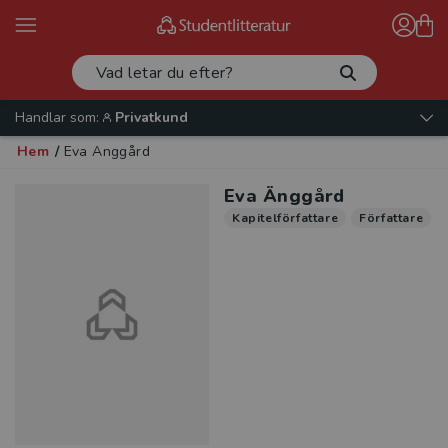
Handlar som:
Privatkund
Hem
/
Eva Änggård
Eva Änggård
Kapitelförfattare
Författare