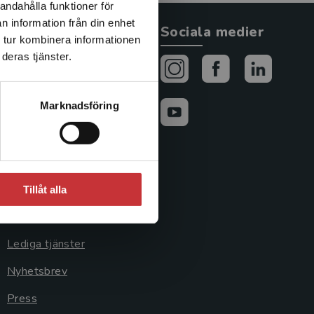
andahålla funktioner för
n information från din enhet
Allmänna länkar
Sociala medier
 tur kombinera informationen
deras tjänster.
Om oss
Avtal och rättigheter
Marknadsföring
Cookies
Cookieinställningar
GDPR och
personuppgifter
Tillåt alla
Jobba hos oss
Lediga tjänster
Nyhetsbrev
Press