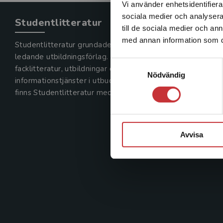
Vi använder enhetsidentifierar
sociala medier och analysera 
Studentlitteratur
till de sociala medier och a
med annan information som du 
Studentlitteratur grundades 1963 och är idag Sveriges
ledande utbildningsförlag. Med läromedel, kurslitteratur,
Samtyckesval
facklitteratur, utbildningar och digitala
Nödvändig
informationstjänster i utbudet,
finns Studentlitteratur med längs hela kunskapsresan.
Avvisa