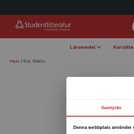
Läromedel
Kurslitt
Hem
/
Erik Wallin
Er
Förfa
Samtycke
Denna webbplats använder 