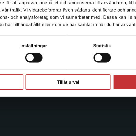
e för att anpassa innehållet och annonserna till användarna, tillh
Det verkar som att du besöker studentlitteratur.se via en
vår trafik. Vi vidarebefordrar även sådana identifierare och anna
enhet utanför Sverige. Vi erbjuder inte leveranser utanför
Kontakta oss
Kundservice
nnons- och analysföretag som vi samarbetar med. Dessa kan i sin
Sverige. För att kunna slutföra ett köp måste
har tillhandahållit eller som de har samlat in när du har använt 
leveransadressen vara i Sverige.
Läs mer
Kontakta oss
Kontakta kundservice
046-31 20 00
046-31 21 00
Kontakta kundservice
Inställningar
Statistik
Postadress:
Frågor och svar
Box 141
Köpvillkor
221 00 Lund
Stäng
Systemkrav
Besöksadress:
Tillåt urval
Åkergränden 1