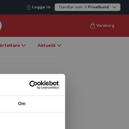
Logga in
Handlar som:
Privatkund
Varukorg
örfattare
Aktuellt
Om