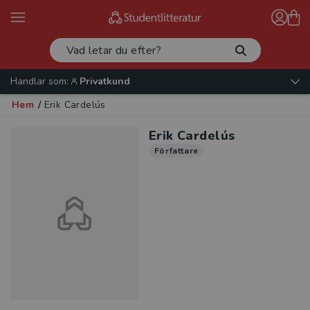
Handlar som:
Privatkund
Hem
/
Erik Cardelús
Erik Cardelús
Författare