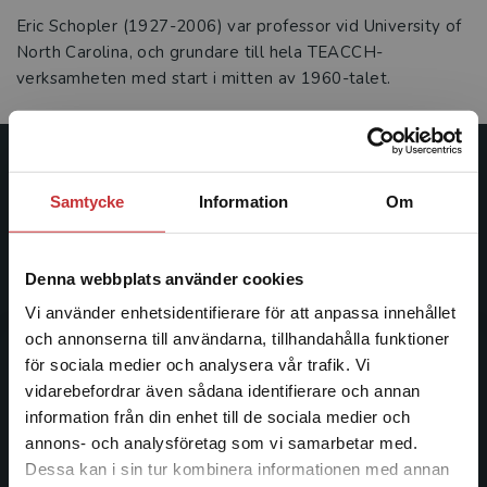
Eric Schopler (1927-2006) var professor vid University of
North Carolina, och grundare till hela TEACCH-
verksamheten med start i mitten av 1960-talet.
Studentlitteratur
Samtycke
Information
Om
Studentlitteratur grundades 1963 och är idag Sveriges
ledande utbildningsförlag. Med läromedel, kurslitteratur,
Denna webbplats använder cookies
facklitteratur, utbildningar och digitala
informationstjänster i utbudet, finns Studentlitteratur med
Vi använder enhetsidentifierare för att anpassa innehållet
längs hela kunskapsresan.
och annonserna till användarna, tillhandahålla funktioner
för sociala medier och analysera vår trafik. Vi
Begränsad fraktregion
vidarebefordrar även sådana identifierare och annan
Kontakta oss
information från din enhet till de sociala medier och
Kontakta oss
annons- och analysföretag som vi samarbetar med.
Dessa kan i sin tur kombinera informationen med annan