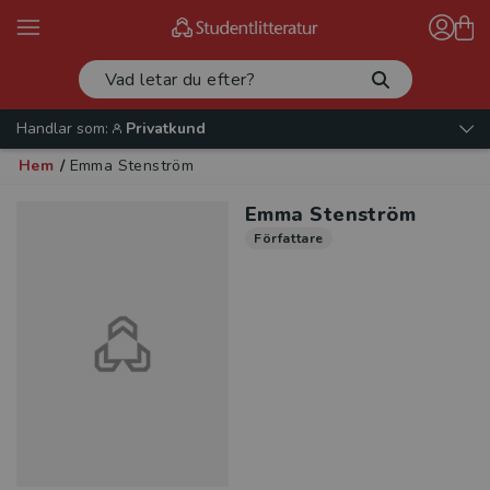
Handlar som:
Privatkund
Hem
/
Emma Stenström
Emma Stenström
Författare