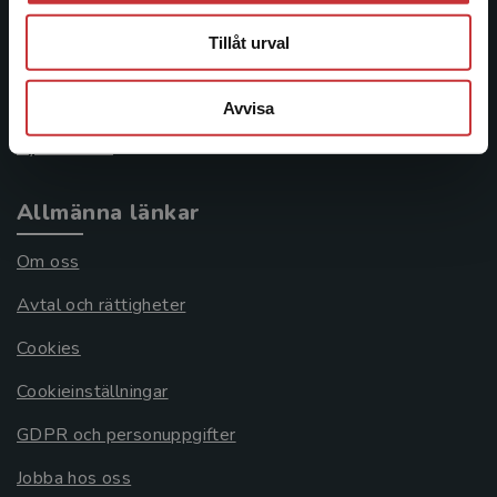
046-31 21 00
Tillåt urval
Frågor och svar
Köpvillkor
Avvisa
Systemkrav
Allmänna länkar
Om oss
Avtal och rättigheter
Cookies
Cookieinställningar
GDPR och personuppgifter
Jobba hos oss