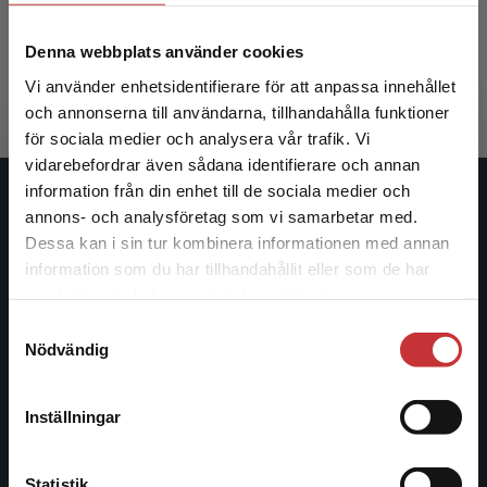
Hansson, E - Freccero, C
Denna webbplats använder cookies
331 kr
inkl. moms
Exkl. moms: 312 kr
Vi använder enhetsidentifierare för att anpassa innehållet
och annonserna till användarna, tillhandahålla funktioner
för sociala medier och analysera vår trafik. Vi
Begränsad fraktregion
vidarebefordrar även sådana identifierare och annan
information från din enhet till de sociala medier och
Studentlitteratur
annons- och analysföretag som vi samarbetar med.
Dessa kan i sin tur kombinera informationen med annan
Studentlitteratur grundades 1963 och är idag Sveriges
information som du har tillhandahållit eller som de har
Det verkar som att du besöker
ledande utbildningsförlag. Med läromedel, kurslitteratur,
samlat in när du har använt deras tjänster.
studentlitteratur.se via en enhet utanför Sverige.
facklitteratur, utbildningar och digitala
Samtyckesval
Vi erbjuder inte leveranser utanför Sverige. För
informationstjänster i utbudet, finns Studentlitteratur med
Nödvändig
att kunna slutföra ett köp måste
längs hela kunskapsresan.
leveransadressen vara i Sverige.
Läs mer
Inställningar
Kontakta oss
Kontakta kundservice
Kontakta oss
Statistik