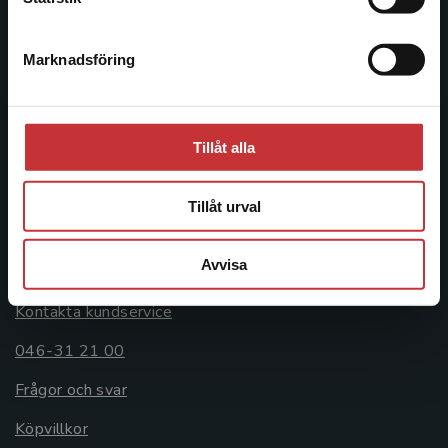
046-31 20 00
Marknadsföring
Stäng
Postadress:
Box 141
221 00 Lund
Tillåt alla
Besöksadress:
Åkergränden 1
Tillåt urval
Kundservice
Avvisa
Kontakta kundservice
046-31 21 00
Frågor och svar
Köpvillkor