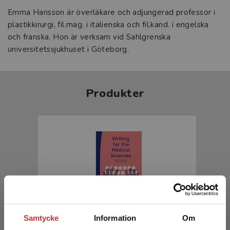
Emma Hansson är överläkare och adjungerad professor i
plastikkirurgi, fil.mag. i italienska och fil.kand. i engelska
och franska. Hon är verksam vid Sahlgrenska
universitetssjukhuset i Göteborg.
Produkter
Writing for the Medical Sciences
Samtycke
Information
Om