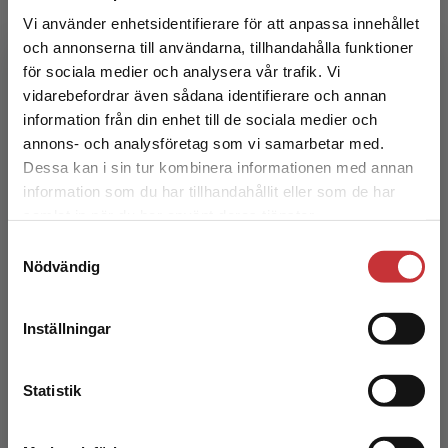
Vi använder enhetsidentifierare för att anpassa innehållet
Brandberg, Emma
och annonserna till användarna, tillhandahålla funktioner
359 kr
inkl. moms
för sociala medier och analysera vår trafik. Vi
Exkl. moms: 339 kr
Begränsad fraktregion
vidarebefordrar även sådana identifierare och annan
information från din enhet till de sociala medier och
annons- och analysföretag som vi samarbetar med.
Dessa kan i sin tur kombinera informationen med annan
information som du har tillhandahållit eller som de har
Det verkar som att du besöker
samlat in när du har använt deras tjänster.
studentlitteratur.se via en enhet utanför Sverige.
Samtyckesval
Vi erbjuder inte leveranser utanför Sverige. För
Nödvändig
att kunna slutföra ett köp måste
leveransadressen vara i Sverige.
Läs mer
Läsning på flera nivåer 2
Inställningar
Kontakta kundservice
Brandberg, Emma
Statistik
214 kr
inkl. moms
Exkl. moms: 202 kr