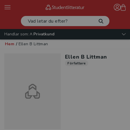
Handlar som:
Privatkund
Hem
/
Ellen B Littman
Ellen B Littman
Författare