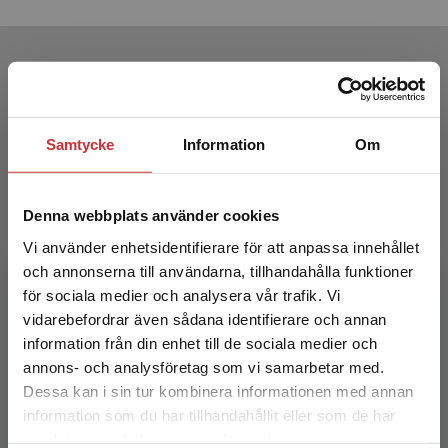
Produkter
Samtycke
Information
Om
Denna webbplats använder cookies
Vi använder enhetsidentifierare för att anpassa innehållet
och annonserna till användarna, tillhandahålla funktioner
för sociala medier och analysera vår trafik. Vi
Flickor med ADHD
Begränsad fraktregion
vidarebefordrar även sådana identifierare och annan
information från din enhet till de sociala medier och
Nadeau, Kathleen G m.fl.
annons- och analysföretag som vi samarbetar med.
398 kr
inkl. moms
Dessa kan i sin tur kombinera informationen med annan
Exkl. moms: 375 kr
information som du har tillhandahållit eller som de har
Det verkar som att du besöker
samlat in när du har använt deras tjänster.