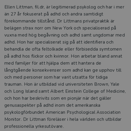
Ellen Littman, fil.dr, är legitimerad psykolog och har i mer
än 27 år fokuserat på adhd och andra samtidigt
förekommande tillstånd. Dr Littmans privatpraktik är
belägen strax norr om New York och specialiserad på
vuxna med hög begåvning och adhd samt ungdomar med
adhd. Hon har specialiserat sig på att identifiera och
behandla de ofta feltolkade eller förbisedda symtomen
på adhd hos flickor och kvinnor. Hon arbetar bland annat
med familjer för att hjälpa dem att hantera de
långtgående konsekvenser som adhd kan ge upphov till
och med personer som har varit utsatta för tidiga
trauman. Hon är utbildad vid universiteten Brown, Yale
och Long Island samt Albert Einstein College of Medicine,
och hon har beskrivits som en pionjär när det gäller
genusaspekter på adhd inom det amerikanska
psykologförbundet American Psychological Association
Monitor. Dr Littman föreläser i hela världen och utbildar
professionella yrkesutövare.