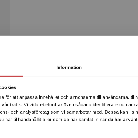
Begränsad fraktregion
Produkter
Information
cookies
e för att anpassa innehållet och annonserna till användarna, tillh
Det verkar som att du besöker studentlitteratur.se via en
vår trafik. Vi vidarebefordrar även sådana identifierare och anna
enhet utanför Sverige. Vi erbjuder inte leveranser utanför
nnons- och analysföretag som vi samarbetar med. Dessa kan i sin
Sverige. För att kunna slutföra ett köp måste
har tillhandahållit eller som de har samlat in när du har använt 
leveransadressen vara i Sverige.
Läs mer
Kontakta kundservice