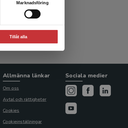
Marknadsföring
de
Tillåt alla
Allmänna länkar
Sociala medier
Om oss
Avtal och rättigheter
Cookies
Cookieinställningar