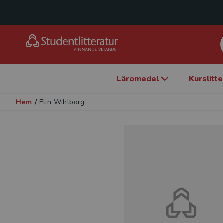
Läromedel
Kurslitt
Hem
/
Elin Wihlborg