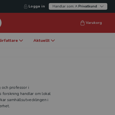
Logga in
Handlar som:
Privatkund
Varukorg
örfattare
Aktuellt
g och professor i
s forskning handlar om lokal
rkar samhällsutvecklingen i
erhet.