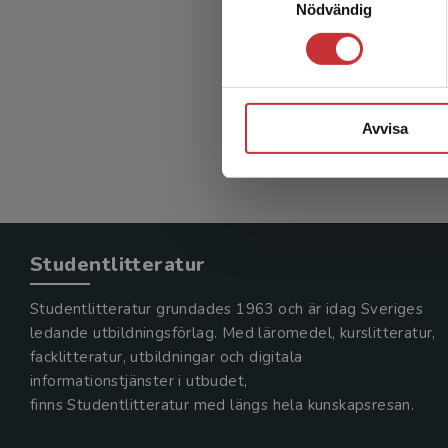
Nödvändig
Lokalt
Bolin, Nik
350 kr
in
Exkl. mom
Avvisa
Studentlitteratur
Studentlitteratur grundades 1963 och är idag Sveriges
ledande utbildningsförlag. Med läromedel, kurslitteratur,
facklitteratur, utbildningar och digitala
informationstjänster i utbudet,
finns Studentlitteratur med längs hela kunskapsresan.