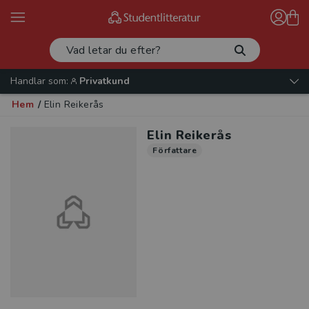
Handlar som:
Privatkund
Hem
/
Elin Reikerås
Elin Reikerås
Författare