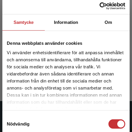
Samtycke
Information
Om
Denna webbplats använder cookies
MIO - handledning
Vi använder enhetsidentifierare för att anpassa innehållet
och annonserna till användarna, tillhandahålla funktioner
Skaar Davidsen, Hilde m.fl.
för sociala medier och analysera vår trafik. Vi
Begränsad fraktregion
vidarebefordrar även sådana identifierare och annan
599 kr
inkl. moms
Exkl. moms: 565 kr
information från din enhet till de sociala medier och
annons- och analysföretag som vi samarbetar med.
Dessa kan i sin tur kombinera informationen med annan
information som du har tillhandahållit eller som de har
Det verkar som att du besöker
samlat in när du har använt deras tjänster.
studentlitteratur.se via en enhet utanför Sverige.
Studentlitteratur
Samtyckesval
Vi erbjuder inte leveranser utanför Sverige. För
Nödvändig
att kunna slutföra ett köp måste
Studentlitteratur grundades 1963 och är idag Sveriges