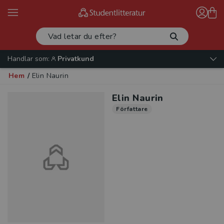
Handlar som:
Privatkund
Hem
/
Elin Naurin
Elin Naurin
Författare