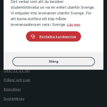
Det verkar som att du besöker
Postadress:
studentlitteratur.se via en enhet utanför Sverige.
Box 141
Vi erbjuder inte leveranser utanför Sverige. För
221 00 Lund
att kunna slutföra ett köp måste
leveransadressen vara i Sverige.
Läs mer
Besöksadress:
Åkergränden 1
Kontakta kundservice
Kundservice
Kontakta kundservice
Stäng
046-31 21 00
Frågor och svar
Köpvillkor
Systemkrav