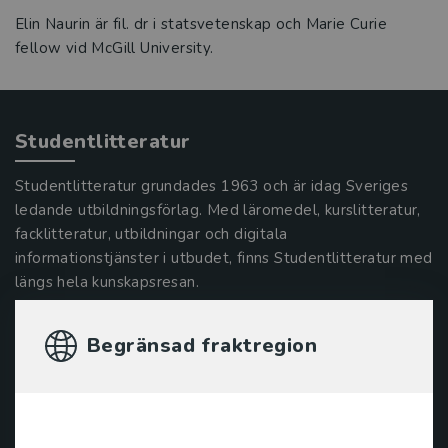
Elin Naurin är fil. dr i statsvetenskap och Marie Curie
fellow vid McGill University.
Studentlitteratur
Studentlitteratur grundades 1963 och är idag Sveriges
ledande utbildningsförlag. Med läromedel, kurslitteratur,
facklitteratur, utbildningar och digitala
informationstjänster i utbudet, finns Studentlitteratur med
längs hela kunskapsresan.
Kontakta oss
Begränsad fraktregion
Kontakta oss
046-31 20 00