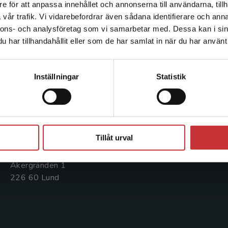
e för att anpassa innehållet och annonserna till användarna, tillh
Det verkar som att du besöker studentlitteratur.se via en
vår trafik. Vi vidarebefordrar även sådana identifierare och anna
enhet utanför Sverige. Vi erbjuder inte leveranser utanför
nnons- och analysföretag som vi samarbetar med. Dessa kan i sin
Sverige. För att kunna slutföra ett köp måste
Kontakta oss
Kundservice
har tillhandahållit eller som de har samlat in när du har använt 
leveransadressen vara i Sverige.
Läs mer
Kontakta oss
Kontakta kundservice
Kontakta kundservice
Inställningar
Statistik
046-31 20 00
046-31 21 00
Postadress:
Frågor och svar
Box 141
Stäng
Köpvillkor
221 00 Lund
Tillåt urval
Systemkrav
Besöksadress:
Åkergränden 1