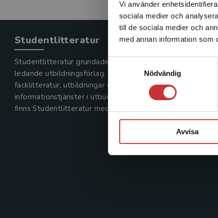
Vi använder enhetsidentifierar
sociala medier och analysera 
till de sociala medier och a
Studentlitteratur
med annan information som du 
Studentlitteratur grundades 1963 och är idag Sveriges
Samtyckesval
ledande utbildningsförlag. Med läromedel, kurslitteratur,
Nödvändig
facklitteratur, utbildningar och digitala
informationstjänster i utbudet,
finns Studentlitteratur med längs hela kunskapsresan.
Avvisa