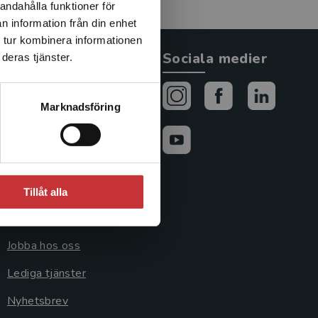
andahålla funktioner för
n information från din enhet
 tur kombinera informationen
Allmänna länkar
Sociala medier
deras tjänster.
Om oss
Marknadsföring
Avtal och rättigheter
Cookies
Cookieinställningar
Tillåt alla
GDPR och
personuppgifter
Jobba hos oss
Lediga tjänster
Nyhetsbrev