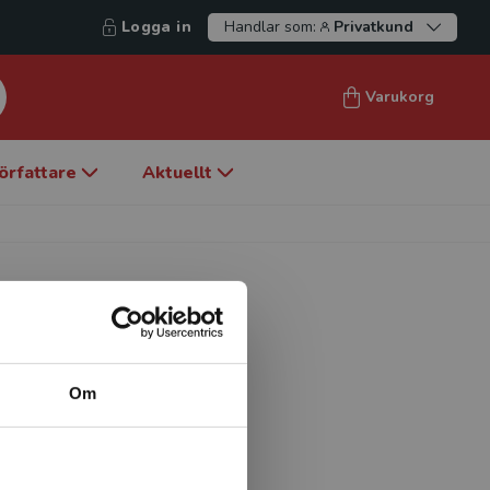
Logga in
Handlar som:
Privatkund
Varukorg
örfattare
Aktuellt
Om