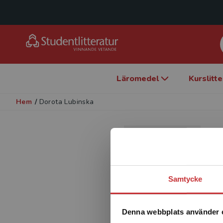
Läromedel
Kurslitt
Hem
/
Dorota Lubinska
Samtycke
Denna webbplats använder 