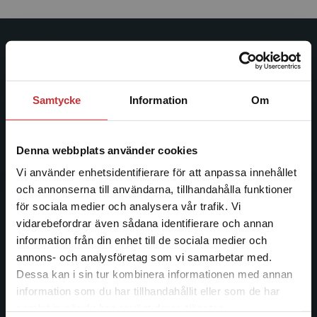
Studentlitteratur
Studentlitteratur grundades 1963 och är idag Sveriges
Samtycke
Information
Om
ledande utbildningsförlag. Med läromedel, kurslitteratur,
facklitteratur, utbildningar och digitala
informationstjänster i utbudet, finns Studentlitteratur med
Denna webbplats använder cookies
längs hela kunskapsresan.
Vi använder enhetsidentifierare för att anpassa innehållet
och annonserna till användarna, tillhandahålla funktioner
Kontakta oss
för sociala medier och analysera vår trafik. Vi
Begränsad fraktregion
vidarebefordrar även sådana identifierare och annan
Kontakta oss
information från din enhet till de sociala medier och
046-31 20 00
annons- och analysföretag som vi samarbetar med.
Dessa kan i sin tur kombinera informationen med annan
Postadress:
information som du har tillhandahållit eller som de har
Box 141
Det verkar som att du besöker
samlat in när du har använt deras tjänster.
221 00 Lund
studentlitteratur.se via en enhet utanför Sverige.