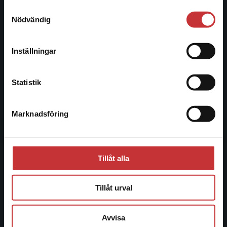
Samtyckesval
Vi erbjuder inte leveranser utanför Sverige. För
Nödvändig
Besöksadress:
att kunna slutföra ett köp måste
Åkergränden 1
leveransadressen vara i Sverige.
Läs mer
Inställningar
Kontakta kundservice
Kundservice
Statistik
Kontakta kundservice
Marknadsföring
Stäng
046-31 21 00
Frågor och svar
Köpvillkor
Tillåt alla
Systemkrav
Tillåt urval
Allmänna länkar
Avvisa