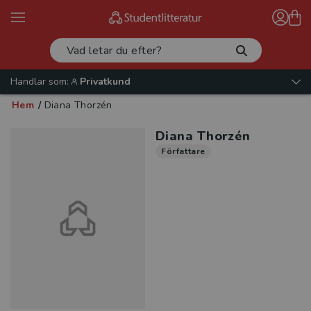
Handlar som:
Privatkund
Hem
/
Diana Thorzén
Diana Thorzén
Författare