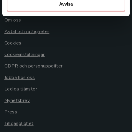
Avvisa
Allmänna länkar
Om oss
Avtal och rättigheter
Cookies
Cookieinställningar
GDPR och personuppgifter
Jobba hos oss
Lediga tjänster
Nyhetsbrev
Press
Tillgänglighet