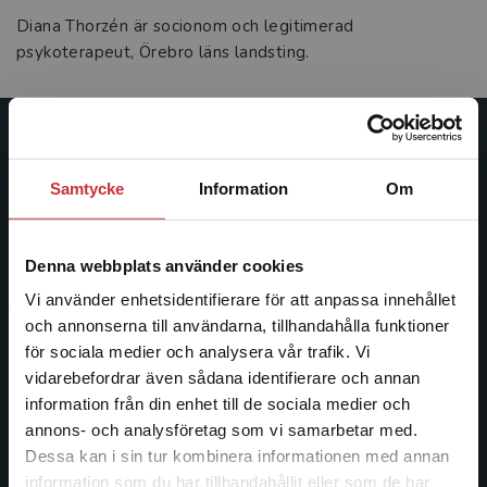
Diana Thorzén är socionom och legitimerad
psykoterapeut, Örebro läns landsting.
Studentlitteratur
Samtycke
Information
Om
Studentlitteratur grundades 1963 och är idag Sveriges
ledande utbildningsförlag. Med läromedel, kurslitteratur,
facklitteratur, utbildningar och digitala
Denna webbplats använder cookies
informationstjänster i utbudet, finns Studentlitteratur med
Vi använder enhetsidentifierare för att anpassa innehållet
längs hela kunskapsresan.
och annonserna till användarna, tillhandahålla funktioner
för sociala medier och analysera vår trafik. Vi
Kontakta oss
Begränsad fraktregion
vidarebefordrar även sådana identifierare och annan
information från din enhet till de sociala medier och
Kontakta oss
annons- och analysföretag som vi samarbetar med.
Dessa kan i sin tur kombinera informationen med annan
046-31 20 00
information som du har tillhandahållit eller som de har