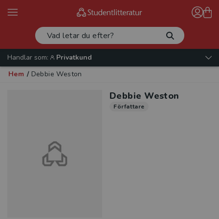
Handlar som:
Privatkund
Hem
/
Debbie Weston
Debbie Weston
Författare