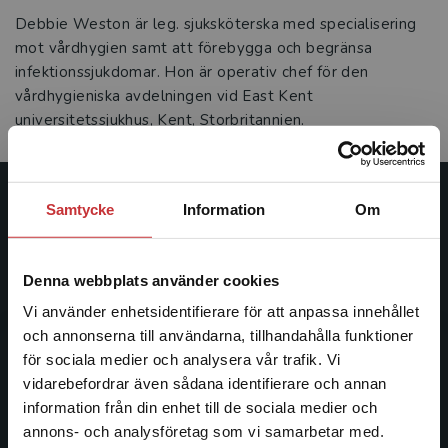
Debbie Weston är leg. sjuksköterska med specialisering
mot vårdhygien samt att förebygga och begränsa
infektionssjukdomar. Hon är operativ chef för den
vårdhygieniska avdelningen vid East Kent
universitetssjukhus, Kent, Storbritannien.
Samtycke
Information
Om
Studentlitteratur
Studentlitteratur grundades 1963 och är idag Sveriges
Denna webbplats använder cookies
ledande utbildningsförlag. Med läromedel, kurslitteratur,
facklitteratur, utbildningar och digitala
Vi använder enhetsidentifierare för att anpassa innehållet
informationstjänster i utbudet, finns Studentlitteratur med
och annonserna till användarna, tillhandahålla funktioner
längs hela kunskapsresan.
för sociala medier och analysera vår trafik. Vi
Begränsad fraktregion
vidarebefordrar även sådana identifierare och annan
information från din enhet till de sociala medier och
Kontakta oss
annons- och analysföretag som vi samarbetar med.