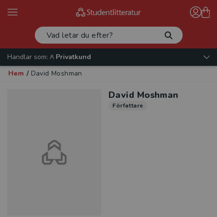
Handlar som:
Privatkund
Hem
/
David Moshman
David Moshman
Författare