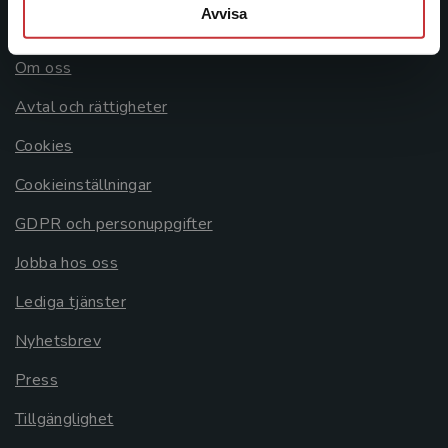
Avvisa
Allmänna länkar
Om oss
Avtal och rättigheter
Cookies
Cookieinställningar
GDPR och personuppgifter
Jobba hos oss
Lediga tjänster
Nyhetsbrev
Press
Tillgänglighet