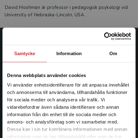
David Moshman är professor i pedagogisk psykologi vid
University of Nebraska-Lincoln, USA.
Studentlitteratur
Samtycke
Information
Om
Studentlitteratur grundades 1963 och är idag Sveriges
ledande utbildningsförlag. Med läromedel, kurslitteratur,
facklitteratur, utbildningar och digitala
Denna webbplats använder cookies
informationstjänster i utbudet, finns Studentlitteratur med
Vi använder enhetsidentifierare för att anpassa innehållet
längs hela kunskapsresan.
och annonserna till användarna, tillhandahålla funktioner
för sociala medier och analysera vår trafik. Vi
Kontakta oss
Begränsad fraktregion
vidarebefordrar även sådana identifierare och annan
information från din enhet till de sociala medier och
Kontakta oss
annons- och analysföretag som vi samarbetar med.
Dessa kan i sin tur kombinera informationen med annan
046-31 20 00
information som du har tillhandahållit eller som de har