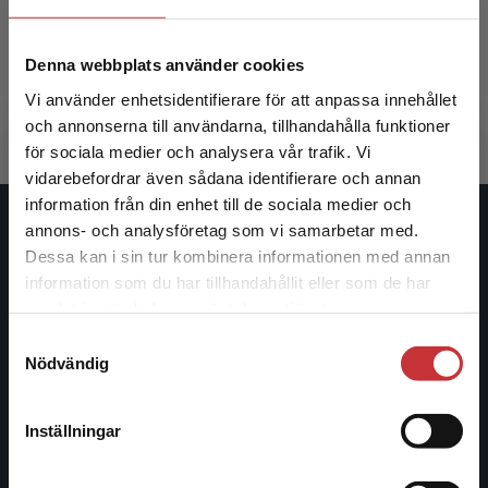
Rosengren, David B.
Denna webbplats använder cookies
390 kr
inkl. moms
Vi använder enhetsidentifierare för att anpassa innehållet
Exkl. moms: 368 kr
och annonserna till användarna, tillhandahålla funktioner
för sociala medier och analysera vår trafik. Vi
Begränsad fraktregion
vidarebefordrar även sådana identifierare och annan
information från din enhet till de sociala medier och
annons- och analysföretag som vi samarbetar med.
Studentlitteratur
Dessa kan i sin tur kombinera informationen med annan
information som du har tillhandahållit eller som de har
Studentlitteratur grundades 1963 och är idag Sveriges
Det verkar som att du besöker
samlat in när du har använt deras tjänster.
ledande utbildningsförlag. Med läromedel, kurslitteratur,
studentlitteratur.se via en enhet utanför Sverige.
facklitteratur, utbildningar och digitala
Samtyckesval
Vi erbjuder inte leveranser utanför Sverige. För
Nödvändig
informationstjänster i utbudet, finns Studentlitteratur med
att kunna slutföra ett köp måste
längs hela kunskapsresan.
leveransadressen vara i Sverige.
Läs mer
Inställningar
Kontakta oss
Kontakta kundservice