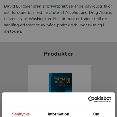
David B. Rosengren är privatpraktiserande psykolog, fil.dr
och forskare bl.a. vid Institute of Alcohol and Drug Abuse,
University of Washington. Han är master trainer i MI och
har lång erfarenhet av både praktik och undervisning i
metoden.
Produkter
Samtycke
Information
Om
Motiverande samtal - MI