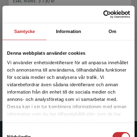
Exkl. moms: 3 730 kr
Samtycke
Information
Om
Denna webbplats använder cookies
Vi använder enhetsidentifierare för att anpassa innehållet
Tankar - Digital elevlicens 12 mån
och annonserna till användarna, tillhandahålla funktioner
för sociala medier och analysera vår trafik. Vi
Begränsad fraktregion
Fäldt, C - Fäldt, D
vidarebefordrar även sådana identifierare och annan
information från din enhet till de sociala medier och
161 kr
inkl. moms
annons- och analysföretag som vi samarbetar med.
Exkl. moms: 152 kr
Dessa kan i sin tur kombinera informationen med annan
information som du har tillhandahållit eller som de har
Det verkar som att du besöker
samlat in när du har använt deras tjänster.
studentlitteratur.se via en enhet utanför Sverige.
Samtyckesval
Vi erbjuder inte leveranser utanför Sverige. För
Studentlitteratur
Nödvändig