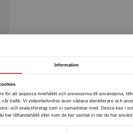
Begränsad fraktregion
Produkter
Information
cookies
e för att anpassa innehållet och annonserna till användarna, tillh
Det verkar som att du besöker studentlitteratur.se via en
vår trafik. Vi vidarebefordrar även sådana identifierare och anna
enhet utanför Sverige. Vi erbjuder inte leveranser utanför
nnons- och analysföretag som vi samarbetar med. Dessa kan i sin
Sverige. För att kunna slutföra ett köp måste
har tillhandahållit eller som de har samlat in när du har använt 
leveransadressen vara i Sverige.
Läs mer
Kontakta kundservice