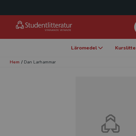
Läromedel
Kurslitt
Hem
/
Dan Larhammar