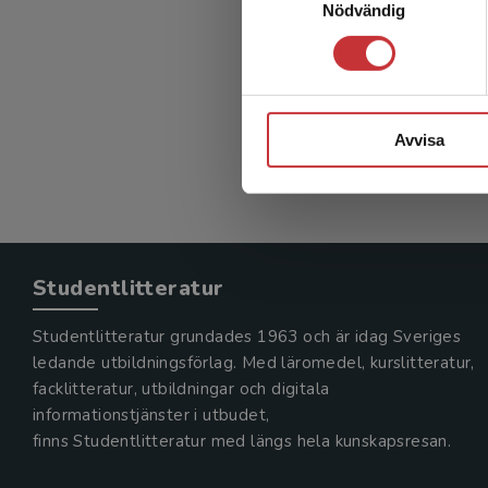
Nödvändig
Psykiat
Herlofson,
1 134 kr
Exkl. moms
Avvisa
Studentlitteratur
Studentlitteratur grundades 1963 och är idag Sveriges
ledande utbildningsförlag. Med läromedel, kurslitteratur,
facklitteratur, utbildningar och digitala
informationstjänster i utbudet,
finns Studentlitteratur med längs hela kunskapsresan.