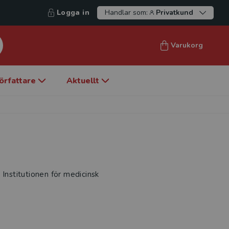
Logga in
Handlar som:
Privatkund
Varukorg
örfattare
Aktuellt
 Institutionen för medicinsk