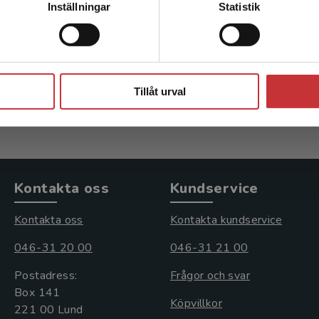
Inställningar
Statistik
ri
Psykiatri
 Jörgen m.fl. (red.)
Herlofson, Jörgen m.fl. (red.
Stäng
inkl. moms
722 kr
inkl. moms
: 1 070 kr
Exkl. moms: 681 kr
Tillåt urval
Kontakta oss
Kundservice
Kontakta oss
Kontakta kundservice
046-31 20 00
046-31 21 00
Postadress:
Frågor och svar
Box 141
Köpvillkor
221 00 Lund