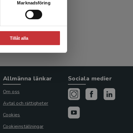
Marknadsföring
)
Tillåt alla
Allmänna länkar
Sociala medier
Om oss
Avtal och rättigheter
Cookies
Cookieinställningar