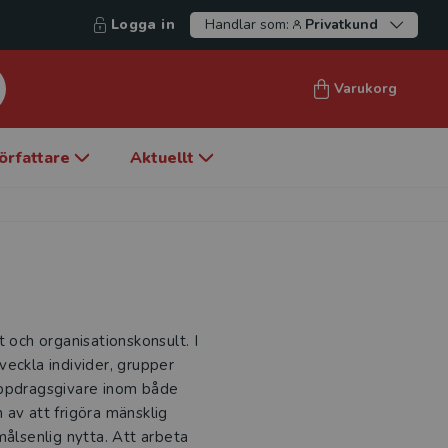
Logga in
Handlar som:
Privatkund
Varukorg
örfattare
Aktuellt
 och organisationskonsult. I
veckla individer, grupper
uppdragsgivare inom både
 av att frigöra mänsklig
målsenlig nytta. Att arbeta