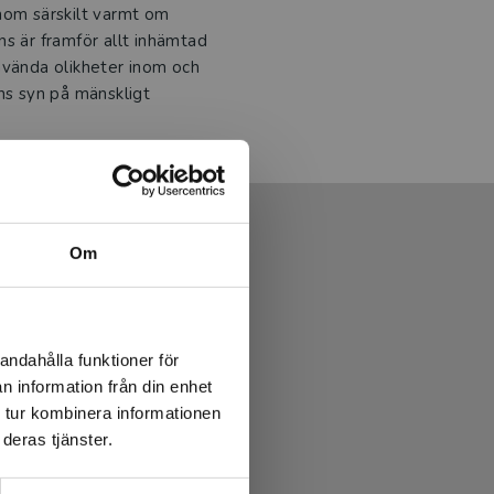
nom särskilt varmt om
s är framför allt inhämtad
nvända olikheter inom och
ns syn på mänskligt
Om
andahålla funktioner för
n information från din enhet
 tur kombinera informationen
deras tjänster.