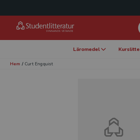
Läromedel
Kurslitt
Hem
/
Curt Engquist