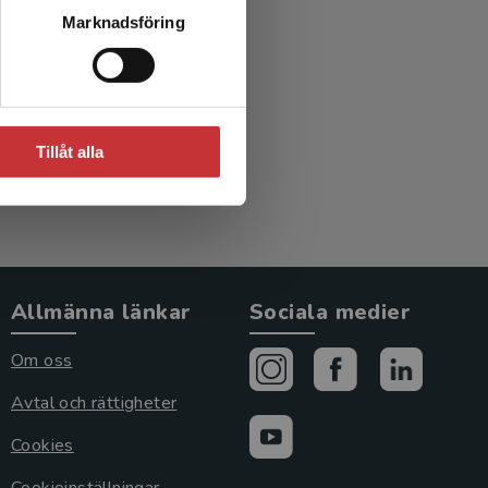
Marknadsföring
Tillåt alla
Allmänna länkar
Sociala medier
Om oss
Avtal och rättigheter
Cookies