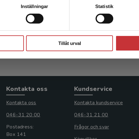
Kontakta kundservice
Inställningar
Statistik
Teaming
Billman, K - Engquist, C
Stäng
350 kr
inkl. moms
Tillåt urval
Exkl. moms: 330 kr
Kontakta oss
Kundservice
Kontakta oss
Kontakta kundservice
046-31 20 00
046-31 21 00
Postadress:
Frågor och svar
Box 141