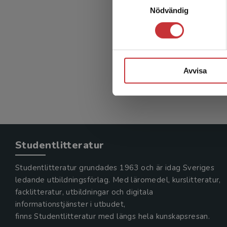
Nödvändig
Avvisa
Studentlitteratur
Studentlitteratur grundades 1963 och är idag Sveriges
ledande utbildningsförlag. Med läromedel, kurslitteratur,
facklitteratur, utbildningar och digitala
informationstjänster i utbudet,
finns Studentlitteratur med längs hela kunskapsresan.