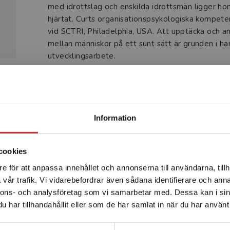
med idrottslag och enskilda idrottsmän ligger ho
hjärtat. Curts organisationspsykologiska kompeten
vid SCTRI, Philadelphia, USA. Att upptäcka och a
mellan människor på ett sunt sätt är grunden i ha
utvecklingsarbete.
Begränsad fraktregion
Information
Produkter
cookies
e för att anpassa innehållet och annonserna till användarna, tillh
Det verkar som att du besöker studentlitteratur.se via en
vår trafik. Vi vidarebefordrar även sådana identifierare och anna
enhet utanför Sverige. Vi erbjuder inte leveranser utanför
nnons- och analysföretag som vi samarbetar med. Dessa kan i sin
Sverige. För att kunna slutföra ett köp måste
har tillhandahållit eller som de har samlat in när du har använt 
leveransadressen vara i Sverige.
Läs mer