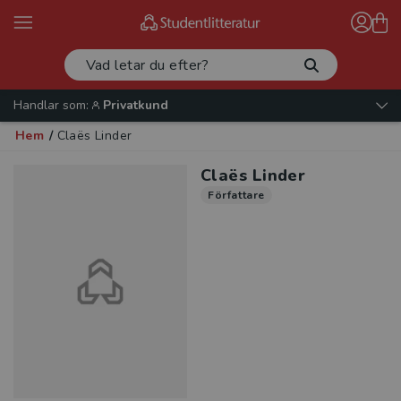
Handlar som:
Privatkund
Hem
/
Claës Linder
Claës Linder
Författare