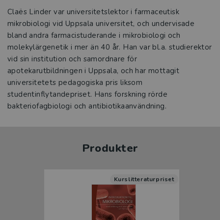
Claës Linder var universitetslektor i farmaceutisk
mikrobiologi vid Uppsala universitet, och undervisade
bland andra farmacistuderande i mikrobiologi och
molekylärgenetik i mer än 40 år. Han var bl.a. studierektor
vid sin institution och samordnare för
apotekarutbildningen i Uppsala, och har mottagit
universitetets pedagogiska pris liksom
studentinflytandepriset. Hans forskning rörde
bakteriofagbiologi och antibiotikaanvändning.
Produkter
Kurslitteraturpriset
Ny upplaga
Prisbelönt