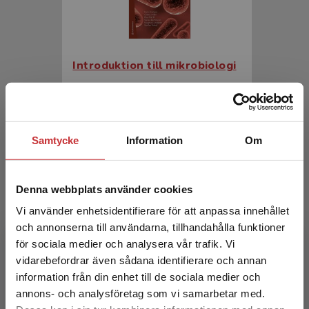
Introduktion till mikrobiologi
Carlson, Karin m.fl.
436 kr
inkl. moms
Exkl. moms: 411 kr
Samtycke
Information
Om
Denna webbplats använder cookies
Vi använder enhetsidentifierare för att anpassa innehållet
och annonserna till användarna, tillhandahålla funktioner
för sociala medier och analysera vår trafik. Vi
Begränsad fraktregion
vidarebefordrar även sådana identifierare och annan
information från din enhet till de sociala medier och
annons- och analysföretag som vi samarbetar med.
Introduktion till mikrobiologi