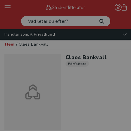
Handlar som:
Privatkund
Hem
/
Claes Bankvall
Claes Bankvall
Författare