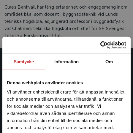
Claes Bankvall har lång erfarenhet och engagemang inom
området bl.a. som docent i byggnadsteknik vid Lunds
tekniska högskola, adjungerad professor i byggnadsfysik
vid Chalmers tekniska högskola och chef för SP Sveriges
Tekniska Forskningsinstitut.
Samtycke
Information
Om
Studentlitteratur
Studentlitteratur grundades 1963 och är idag Sveriges
Denna webbplats använder cookies
ledande utbildningsförlag. Med läromedel, kurslitteratur,
facklitteratur, utbildningar och digitala
Vi använder enhetsidentifierare för att anpassa innehållet
informationstjänster i utbudet, finns Studentlitteratur med
och annonserna till användarna, tillhandahålla funktioner
längs hela kunskapsresan.
för sociala medier och analysera vår trafik. Vi
Begränsad fraktregion
vidarebefordrar även sådana identifierare och annan
information från din enhet till de sociala medier och
Kontakta oss
annons- och analysföretag som vi samarbetar med.