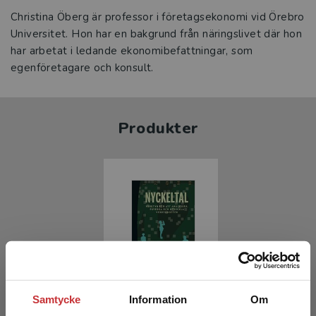
Christina Öberg är professor i företagsekonomi vid Örebro
Universitet. Hon har en bakgrund från näringslivet där hon
har arbetat i ledande ekonomibefattningar, som
egenföretagare och konsult.
Produkter
Nyckeltal
Samtycke
Information
Om