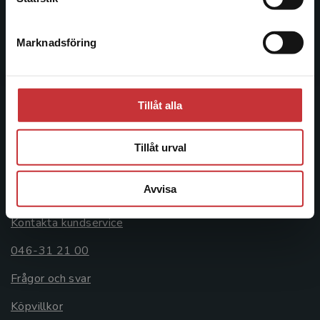
046-31 20 00
Marknadsföring
Stäng
Postadress:
Box 141
221 00 Lund
Tillåt alla
Besöksadress:
Åkergränden 1
Tillåt urval
Kundservice
Avvisa
Kontakta kundservice
046-31 21 00
Frågor och svar
Köpvillkor