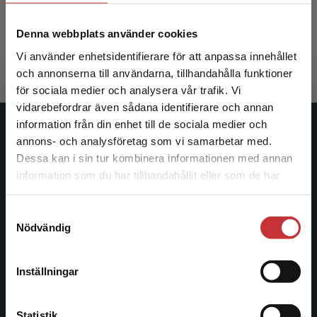
Öberg, Christina
Denna webbplats använder cookies
319 kr
inkl. moms
Exkl. moms: 301 kr
Vi använder enhetsidentifierare för att anpassa innehållet
och annonserna till användarna, tillhandahålla funktioner
för sociala medier och analysera vår trafik. Vi
Begränsad fraktregion
vidarebefordrar även sådana identifierare och annan
information från din enhet till de sociala medier och
Studentlitteratur
annons- och analysföretag som vi samarbetar med.
Dessa kan i sin tur kombinera informationen med annan
Studentlitteratur grundades 1963 och är idag Sveriges
information som du har tillhandahållit eller som de har
Det verkar som att du besöker
ledande utbildningsförlag. Med läromedel, kurslitteratur,
samlat in när du har använt deras tjänster.
studentlitteratur.se via en enhet utanför Sverige.
facklitteratur, utbildningar och digitala
Samtyckesval
Vi erbjuder inte leveranser utanför Sverige. För
informationstjänster i utbudet, finns Studentlitteratur med
Nödvändig
att kunna slutföra ett köp måste
längs hela kunskapsresan.
leveransadressen vara i Sverige.
Läs mer
Inställningar
Kontakta oss
Kontakta kundservice
Kontakta oss
Statistik