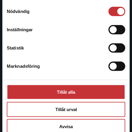
221 00 Lund
Samtyckesval
Vi erbjuder inte leveranser utanför Sverige. För
Nödvändig
Besöksadress:
att kunna slutföra ett köp måste
Åkergränden 1
leveransadressen vara i Sverige.
Läs mer
Inställningar
Kontakta kundservice
Kundservice
Statistik
Kontakta kundservice
Marknadsföring
Stäng
046-31 21 00
Frågor och svar
Köpvillkor
Tillåt alla
Systemkrav
Tillåt urval
Allmänna länkar
Avvisa