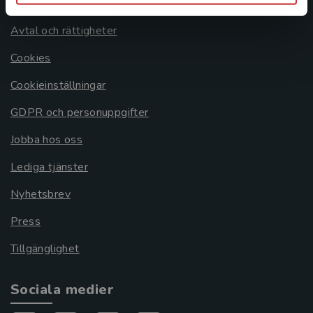
Om oss
Avtal och rättigheter
Cookies
Cookieinställningar
GDPR och personuppgifter
Jobba hos oss
Lediga tjänster
Nyhetsbrev
Press
Tillgänglighet
Sociala medier