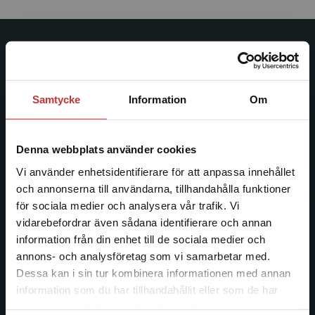
Studentlitteratur
Studentlitteratur grundades 1963 och är idag Sveriges
Samtycke
Information
Om
ledande utbildningsförlag. Med läromedel, kurslitteratur,
facklitteratur, utbildningar och digitala
informationstjänster i utbudet, finns Studentlitteratur med
Denna webbplats använder cookies
längs hela kunskapsresan.
Vi använder enhetsidentifierare för att anpassa innehållet
och annonserna till användarna, tillhandahålla funktioner
Kontakta oss
för sociala medier och analysera vår trafik. Vi
Begränsad fraktregion
vidarebefordrar även sådana identifierare och annan
Kontakta oss
information från din enhet till de sociala medier och
046-31 20 00
annons- och analysföretag som vi samarbetar med.
Dessa kan i sin tur kombinera informationen med annan
Postadress:
information som du har tillhandahållit eller som de har
Box 141
Det verkar som att du besöker
samlat in när du har använt deras tjänster.
studentlitteratur.se via en enhet utanför Sverige.