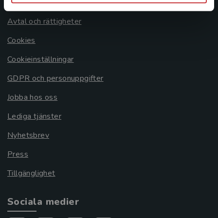
Om oss
Avtal och rättigheter
Cookies
Cookieinställningar
GDPR och personuppgifter
Jobba hos oss
Lediga tjänster
Nyhetsbrev
Press
Tillgänglighet
Sociala medier