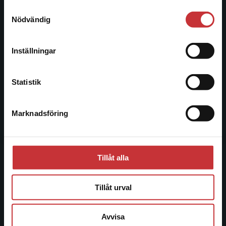
221 00 Lund
Samtyckesval
Vi erbjuder inte leveranser utanför Sverige. För
Nödvändig
Besöksadress:
att kunna slutföra ett köp måste
Åkergränden 1
leveransadressen vara i Sverige.
Läs mer
Inställningar
Kontakta kundservice
Kundservice
Statistik
Kontakta kundservice
Marknadsföring
Stäng
046-31 21 00
Frågor och svar
Köpvillkor
Tillåt alla
Systemkrav
Tillåt urval
Allmänna länkar
Avvisa