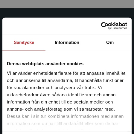
Studentlitteratur
Studentlitteratur grundades 1963 och är idag Sveriges
Samtycke
Information
Om
ledande utbildningsförlag. Med läromedel, kurslitteratur,
facklitteratur, utbildningar och digitala
informationstjänster i utbudet, finns Studentlitteratur med
Denna webbplats använder cookies
längs hela kunskapsresan.
Vi använder enhetsidentifierare för att anpassa innehållet
och annonserna till användarna, tillhandahålla funktioner
Kontakta oss
för sociala medier och analysera vår trafik. Vi
Begränsad fraktregion
vidarebefordrar även sådana identifierare och annan
Kontakta oss
information från din enhet till de sociala medier och
046-31 20 00
annons- och analysföretag som vi samarbetar med.
Dessa kan i sin tur kombinera informationen med annan
Postadress:
information som du har tillhandahållit eller som de har
Box 141
Det verkar som att du besöker
samlat in när du har använt deras tjänster.
studentlitteratur.se via en enhet utanför Sverige.