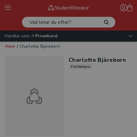
Handlar som:
Privatkund
Hem
/
Charlotte Bjäreborn
Charlotte Bjäreborn
Författare