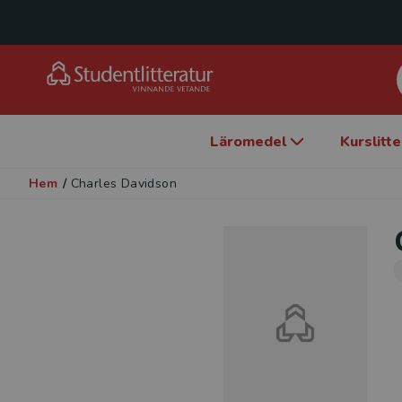
Läromedel
Kurslitt
Hem
/
Charles Davidson