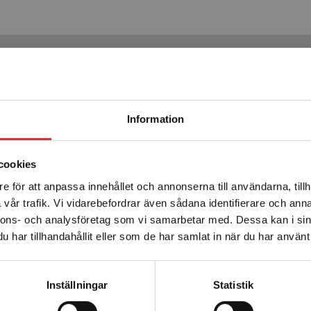
Produkter
Begränsad fraktregion
Information
cookies
e för att anpassa innehållet och annonserna till användarna, tillh
Det verkar som att du besöker studentlitteratur.se via en
vår trafik. Vi vidarebefordrar även sådana identifierare och anna
enhet utanför Sverige. Vi erbjuder inte leveranser utanför
nnons- och analysföretag som vi samarbetar med. Dessa kan i sin
Sverige. För att kunna slutföra ett köp måste
har tillhandahållit eller som de har samlat in när du har använt 
leveransadressen vara i Sverige.
Läs mer
Elektriska nät
Kontakta kundservice
Inställningar
Statistik
Davidson, C - Hofvenschiöld, P G