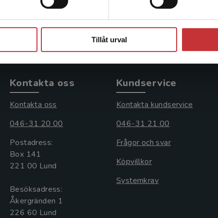
400 kr
inkl. moms
Exkl. moms: 377 kr
Stäng
Tillåt urval
Kontakta oss
Kundservice
Kontakta oss
Kontakta kundservice
046-31 20 00
046-31 21 00
Postadress:
Frågor och svar
Box 141
Köpvillkor
221 00 Lund
Systemkrav
Besöksadress:
Åkergränden 1