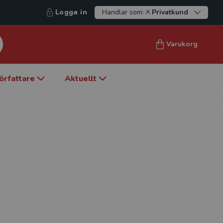
Logga in
Handlar som:
Privatkund
Varukorg
örfattare
Aktuellt