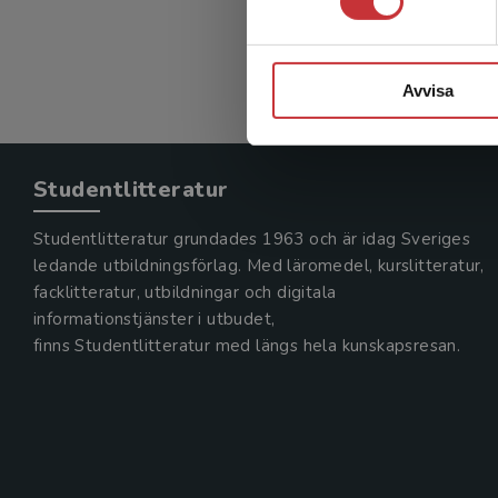
Avvisa
Studentlitteratur
Studentlitteratur grundades 1963 och är idag Sveriges
ledande utbildningsförlag. Med läromedel, kurslitteratur,
facklitteratur, utbildningar och digitala
informationstjänster i utbudet,
finns Studentlitteratur med längs hela kunskapsresan.