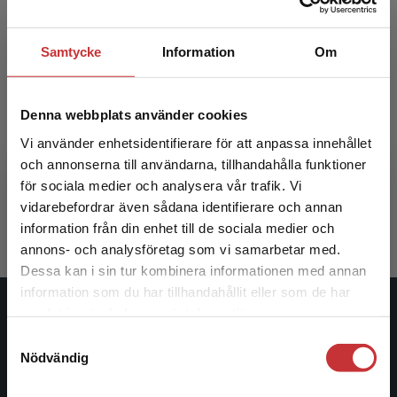
Samtycke
Information
Om
Denna webbplats använder cookies
Estetiska lärprocesser
Vi använder enhetsidentifierare för att anpassa innehållet
och annonserna till användarna, tillhandahålla funktioner
Lindstrand, F - Selander, S (red.)
för sociala medier och analysera vår trafik. Vi
352 kr
inkl. moms
Begränsad fraktregion
vidarebefordrar även sådana identifierare och annan
Exkl. moms: 332 kr
information från din enhet till de sociala medier och
annons- och analysföretag som vi samarbetar med.
Dessa kan i sin tur kombinera informationen med annan
information som du har tillhandahållit eller som de har
Det verkar som att du besöker
samlat in när du har använt deras tjänster.
Studentlitteratur
studentlitteratur.se via en enhet utanför Sverige.
Samtyckesval
Vi erbjuder inte leveranser utanför Sverige. För
Nödvändig
Studentlitteratur grundades 1963 och är idag Sveriges
att kunna slutföra ett köp måste
ledande utbildningsförlag. Med läromedel, kurslitteratur,
leveransadressen vara i Sverige.
Läs mer