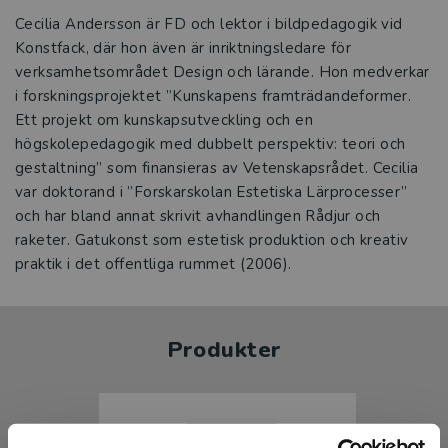
Cecilia Andersson är FD och lektor i bildpedagogik vid
Konstfack, där hon även är inriktningsledare för
verksamhetsområdet Design och lärande. Hon medverkar
i forskningsprojektet ”Kunskapens framträdandeformer.
Ett projekt om kunskapsutveckling och en
högskolepedagogik med dubbelt perspektiv: teori och
gestaltning” som finansieras av Vetenskapsrådet. Cecilia
var doktorand i ”Forskarskolan Estetiska Lärprocesser”
och har bland annat skrivit avhandlingen Rådjur och
raketer. Gatukonst som estetisk produktion och kreativ
praktik i det offentliga rummet (2006).
Produkter