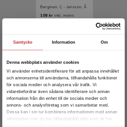
Bergman, C - Jansson, Å
108 kr
inkl. moms
Exkl. moms: 102 kr
Statsbidrag läromedel
Samtycke
Information
Om
Denna webbplats använder cookies
Vi använder enhetsidentifierare för att anpassa innehållet
och annonserna till användarna, tillhandahålla funktioner
för sociala medier och analysera vår trafik. Vi
Språkbanan 2
Begränsad fraktregion
vidarebefordrar även sådana identifierare och annan
information från din enhet till de sociala medier och
Bergman, C - Jansson, Å
annons- och analysföretag som vi samarbetar med.
94 kr
inkl. moms
Dessa kan i sin tur kombinera informationen med annan
Exkl. moms: 89 kr
information som du har tillhandahållit eller som de har
Det verkar som att du besöker
samlat in när du har använt deras tjänster.