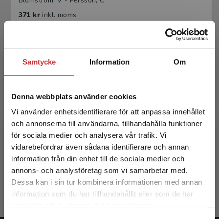
Blomström, V - Persson, C
371 kr
inkl. moms
Exkl. moms: 350 kr
Samtycke
Information
Om
Denna webbplats använder cookies
Vi använder enhetsidentifierare för att anpassa innehållet
och annonserna till användarna, tillhandahålla funktioner
Muntlig interaktion i akademiska sammanhang
för sociala medier och analysera vår trafik. Vi
Begränsad fraktregion
vidarebefordrar även sådana identifierare och annan
Blomström, V - Persson, C
information från din enhet till de sociala medier och
annons- och analysföretag som vi samarbetar med.
230 kr
inkl. moms
Dessa kan i sin tur kombinera informationen med annan
Exkl. moms: 217 kr
information som du har tillhandahållit eller som de har
Det verkar som att du besöker
samlat in när du har använt deras tjänster.
studentlitteratur.se via en enhet utanför Sverige.