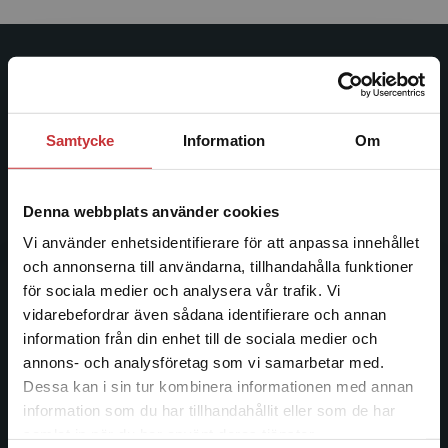
Studentlitteratur
Studentlitteratur grundades 1963 och är idag Sveriges
Samtycke
Information
Om
ledande utbildningsförlag. Med läromedel, kurslitteratur,
facklitteratur, utbildningar och digitala
informationstjänster i utbudet, finns Studentlitteratur med
Denna webbplats använder cookies
längs hela kunskapsresan.
Vi använder enhetsidentifierare för att anpassa innehållet
och annonserna till användarna, tillhandahålla funktioner
Kontakta oss
för sociala medier och analysera vår trafik. Vi
Begränsad fraktregion
vidarebefordrar även sådana identifierare och annan
Kontakta oss
information från din enhet till de sociala medier och
046-31 20 00
annons- och analysföretag som vi samarbetar med.
Dessa kan i sin tur kombinera informationen med annan
Postadress:
information som du har tillhandahållit eller som de har
Box 141
Det verkar som att du besöker
samlat in när du har använt deras tjänster.
221 00 Lund
studentlitteratur.se via en enhet utanför Sverige.