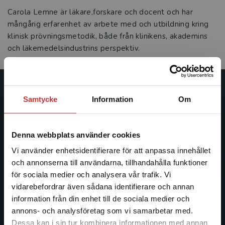
Carola Lemne är läkare,forskare och docent och har
mångårig erfarenhet av arbete med och utbildning kring
klinisk prövningsmetodik, både från klinikens, akademins
och läkemedelsindustrins perspektiv.
Studentlitteratur
Samtycke
Information
Om
Studentlitteratur grundades 1963 och är idag Sveriges
ledande utbildningsförlag. Med läromedel, kurslitteratur,
Denna webbplats använder cookies
facklitteratur, utbildningar och digitala
Vi använder enhetsidentifierare för att anpassa innehållet
informationstjänster i utbudet, finns Studentlitteratur med
och annonserna till användarna, tillhandahålla funktioner
längs hela kunskapsresan.
för sociala medier och analysera vår trafik. Vi
Begränsad fraktregion
vidarebefordrar även sådana identifierare och annan
Kontakta oss
information från din enhet till de sociala medier och
annons- och analysföretag som vi samarbetar med.
Kontakta oss
Dessa kan i sin tur kombinera informationen med annan