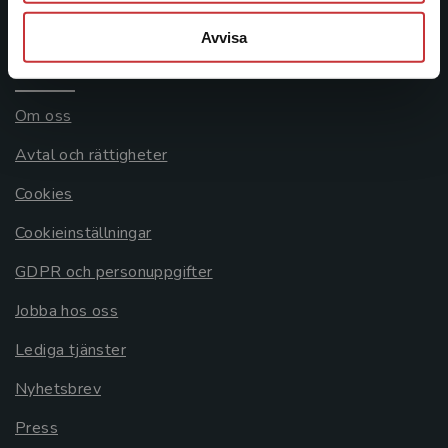
Systemkrav
Avvisa
Allmänna länkar
Om oss
Avtal och rättigheter
Cookies
Cookieinställningar
GDPR och personuppgifter
Jobba hos oss
Lediga tjänster
Nyhetsbrev
Press