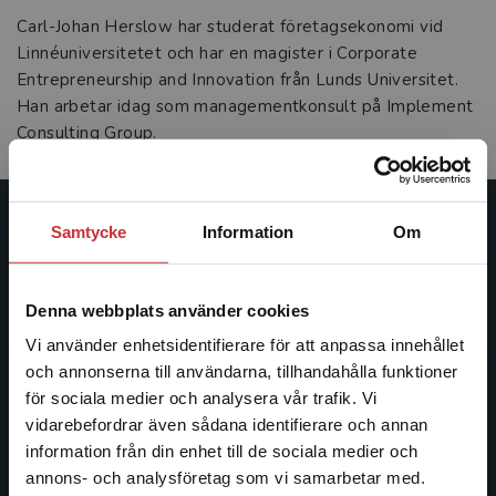
Carl-Johan Herslow har studerat företags­ekonomi vid
Linnéuniversitetet och har en magister i ­Corporate
Entrepreneurship and Innovation från Lunds Universitet.
Han arbetar idag som managementkonsult på Implement
Consulting Group.
Samtycke
Information
Om
Studentlitteratur
Studentlitteratur grundades 1963 och är idag Sveriges
Denna webbplats använder cookies
ledande utbildningsförlag. Med läromedel, kurslitteratur,
facklitteratur, utbildningar och digitala
Vi använder enhetsidentifierare för att anpassa innehållet
informationstjänster i utbudet, finns Studentlitteratur med
och annonserna till användarna, tillhandahålla funktioner
längs hela kunskapsresan.
för sociala medier och analysera vår trafik. Vi
Begränsad fraktregion
vidarebefordrar även sådana identifierare och annan
information från din enhet till de sociala medier och
Kontakta oss
annons- och analysföretag som vi samarbetar med.