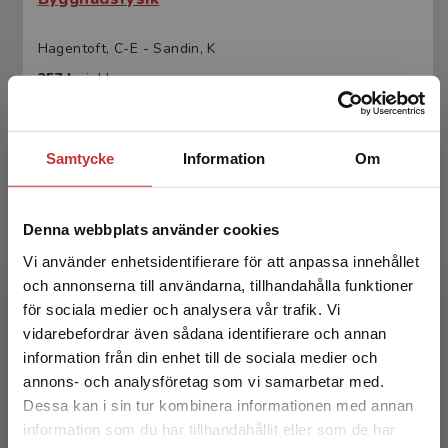
Hagentoft, C-E - Sandin, K
357 kr
inkl. moms
Exkl. moms: 337 kr
Samtycke
Information
Om
Denna webbplats använder cookies
Vi använder enhetsidentifierare för att anpassa innehållet
och annonserna till användarna, tillhandahålla funktioner
för sociala medier och analysera vår trafik. Vi
Vandrande fukt Strålande värme. Så fungerar
Begränsad fraktregion
vidarebefordrar även sådana identifierare och annan
hus
information från din enhet till de sociala medier och
annons- och analysföretag som vi samarbetar med.
Hagentoft, Carl-Eric
Dessa kan i sin tur kombinera informationen med annan
479 kr
inkl. moms
information som du har tillhandahållit eller som de har
Det verkar som att du besöker
Exkl. moms: 452 kr