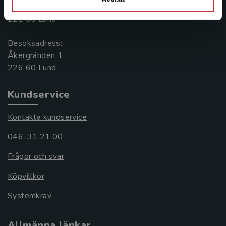
Box 141
221 00 Lund
Besöksadress:
Åkergränden 1
Kundservice
Kontakta kundservice
046-31 21 00
Frågor och svar
Köpvillkor
Systemkrav
Allmänna länkar