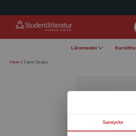
Läromedel
Kurslitt
Hem
/
Carin Grääs
Samtycke