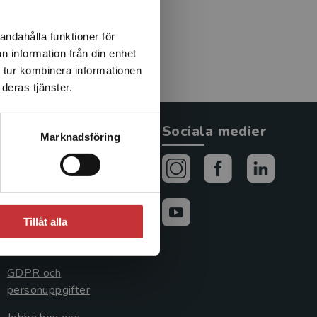
andahålla funktioner för
n information från din enhet
 tur kombinera informationen
deras tjänster.
Allmänna länkar
Sociala medier
Marknadsföring
Om oss
Avtal och rättigheter
Cookies
Tillåt alla
Cookieinställningar
GDPR och
personuppgifter