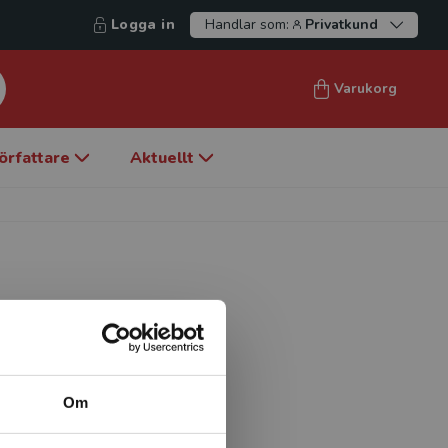
Logga in
Handlar som:
Privatkund
Varukorg
örfattare
Aktuellt
 marknadsföring och
id Karlstads universitet
nde
Om