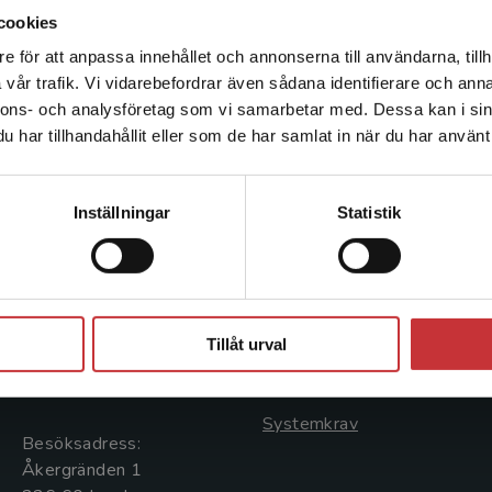
cookies
e för att anpassa innehållet och annonserna till användarna, tillh
Det verkar som att du besöker studentlitteratur.se via en
vår trafik. Vi vidarebefordrar även sådana identifierare och anna
enhet utanför Sverige. Vi erbjuder inte leveranser utanför
nnons- och analysföretag som vi samarbetar med. Dessa kan i sin
Sverige. För att kunna slutföra ett köp måste
har tillhandahållit eller som de har samlat in när du har använt 
leveransadressen vara i Sverige.
Läs mer
Kontakta kundservice
Kontakta oss
Kundservice
Inställningar
Statistik
Kontakta oss
Kontakta kundservice
046-31 20 00
046-31 21 00
Stäng
Postadress:
Frågor och svar
Tillåt urval
Box 141
Köpvillkor
221 00 Lund
Systemkrav
Besöksadress:
Åkergränden 1