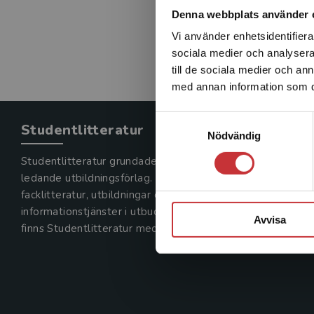
Denna webbplats använder 
Vi använder enhetsidentifierar
sociala medier och analysera 
till de sociala medier och a
med annan information som du 
Samtyckesval
Studentlitteratur
Nödvändig
Studentlitteratur grundades 1963 och är idag Sveriges
ledande utbildningsförlag. Med läromedel, kurslitteratur,
facklitteratur, utbildningar och digitala
informationstjänster i utbudet,
Avvisa
finns Studentlitteratur med längs hela kunskapsresan.