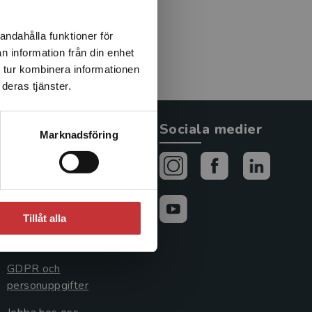
andahålla funktioner för
n information från din enhet
 tur kombinera informationen
deras tjänster.
Allmänna länkar
Sociala medier
Marknadsföring
Om oss
Avtal och rättigheter
Cookies
Tillåt alla
Cookieinställningar
GDPR och
personuppgifter