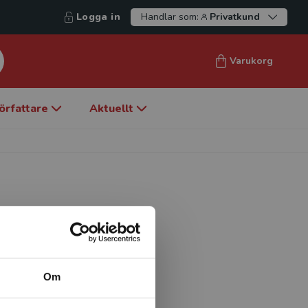
Logga in
Handlar som:
Privatkund
Varukorg
örfattare
Aktuellt
ursing College of Saint
Minnesota.
Om