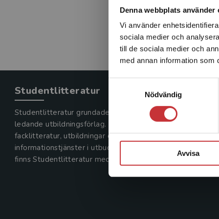
Denna webbplats använder 
Vi använder enhetsidentifierar
sociala medier och analysera 
till de sociala medier och a
med annan information som du 
Samtyckesval
Studentlitteratur
Nödvändig
Studentlitteratur grundades 1963 och är idag Sveriges
ledande utbildningsförlag. Med läromedel, kurslitteratur,
facklitteratur, utbildningar och digitala
informationstjänster i utbudet,
Avvisa
finns Studentlitteratur med längs hela kunskapsresan.