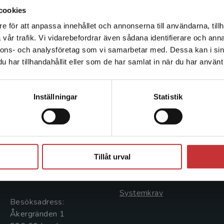
cookies
e för att anpassa innehållet och annonserna till användarna, tillh
Det verkar som att du besöker studentlitteratur.se via en
vår trafik. Vi vidarebefordrar även sådana identifierare och anna
enhet utanför Sverige. Vi erbjuder inte leveranser utanför
nnons- och analysföretag som vi samarbetar med. Dessa kan i sin
Sverige. För att kunna slutföra ett köp måste
har tillhandahållit eller som de har samlat in när du har använt 
leveransadressen vara i Sverige.
Läs mer
Kontakta kundservice
Kontakta oss
Kundservice
Inställningar
Statistik
Kontakta oss
Kontakta kundservice
046-31 20 00
046-31 21 00
Stäng
Postadress:
Frågor och svar
Tillåt urval
Box 141
Köpvillkor
221 00 Lund
Systemkrav
Besöksadress:
Åkergränden 1