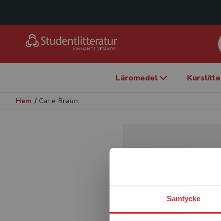
Läromedel
Kurslitt
Hem
/
Carie Braun
Samtycke