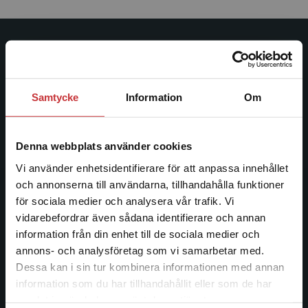
Studentlitteratur
Studentlitteratur grundades 1963 och är idag Sveriges
Samtycke
Information
Om
ledande utbildningsförlag. Med läromedel, kurslitteratur,
facklitteratur, utbildningar och digitala
informationstjänster i utbudet, finns Studentlitteratur med
Denna webbplats använder cookies
längs hela kunskapsresan.
Vi använder enhetsidentifierare för att anpassa innehållet
och annonserna till användarna, tillhandahålla funktioner
Kontakta oss
för sociala medier och analysera vår trafik. Vi
Begränsad fraktregion
vidarebefordrar även sådana identifierare och annan
Kontakta oss
information från din enhet till de sociala medier och
046-31 20 00
annons- och analysföretag som vi samarbetar med.
Dessa kan i sin tur kombinera informationen med annan
Postadress:
information som du har tillhandahållit eller som de har
Box 141
Det verkar som att du besöker
samlat in när du har använt deras tjänster.
studentlitteratur.se via en enhet utanför Sverige.