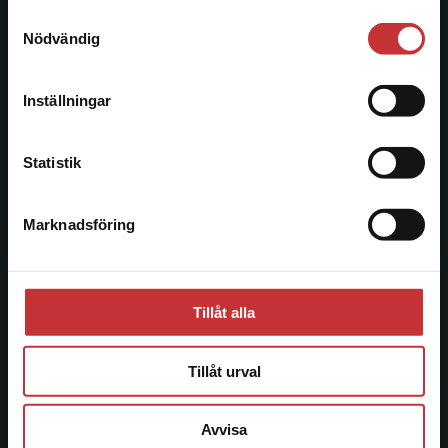
221 00 Lund
Samtyckesval
Vi erbjuder inte leveranser utanför Sverige. För
Nödvändig
Besöksadress:
att kunna slutföra ett köp måste
Åkergränden 1
leveransadressen vara i Sverige.
Läs mer
Inställningar
Kontakta kundservice
Kundservice
Statistik
Kontakta kundservice
Marknadsföring
Stäng
046-31 21 00
Frågor och svar
Köpvillkor
Tillåt alla
Systemkrav
Tillåt urval
Allmänna länkar
Avvisa