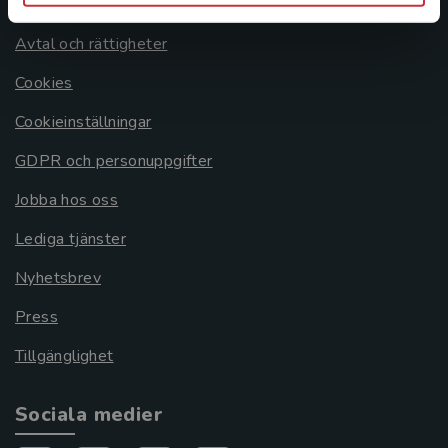
Om oss
Avtal och rättigheter
Cookies
Cookieinställningar
GDPR och personuppgifter
Jobba hos oss
Lediga tjänster
Nyhetsbrev
Press
Tillgänglighet
Sociala medier