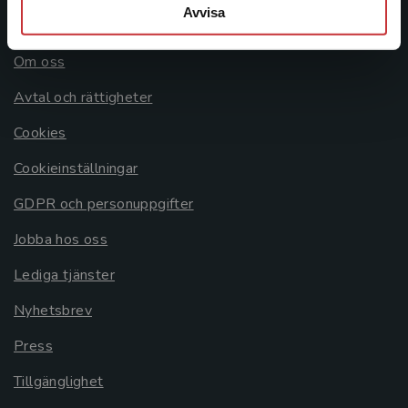
Avvisa
Allmänna länkar
Om oss
Avtal och rättigheter
Cookies
Cookieinställningar
GDPR och personuppgifter
Jobba hos oss
Lediga tjänster
Nyhetsbrev
Press
Tillgänglighet