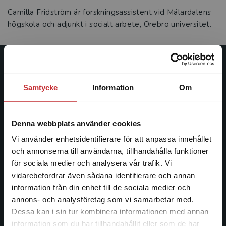
Camilla Fridström är forskningsassistent vid Mälardalens
högskola och adjunkt i socialt arbete, Örebro universitet.
Studentlitteratur
Samtycke
Information
Om
Studentlitteratur grundades 1963 och är idag Sveriges
ledande utbildningsförlag. Med läromedel, kurslitteratur,
facklitteratur, utbildningar och digitala
Denna webbplats använder cookies
informationstjänster i utbudet, finns Studentlitteratur med
Vi använder enhetsidentifierare för att anpassa innehållet
längs hela kunskapsresan.
och annonserna till användarna, tillhandahålla funktioner
för sociala medier och analysera vår trafik. Vi
Kontakta oss
Begränsad fraktregion
vidarebefordrar även sådana identifierare och annan
information från din enhet till de sociala medier och
Kontakta oss
annons- och analysföretag som vi samarbetar med.
Dessa kan i sin tur kombinera informationen med annan
046-31 20 00
information som du har tillhandahållit eller som de har