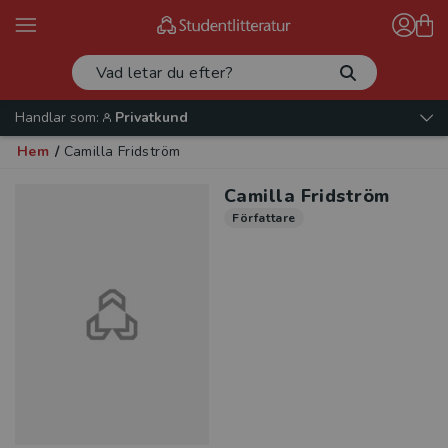
Handlar som:
Privatkund
Hem
/
Camilla Fridström
Camilla Fridström
Författare