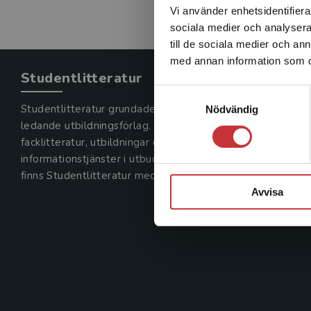
Vi använder enhetsidentifierar
sociala medier och analysera 
till de sociala medier och a
med annan information som du 
Studentlitteratur
Samtyckesval
Studentlitteratur grundades 1963 och är idag Sveriges
Nödvändig
ledande utbildningsförlag. Med läromedel, kurslitteratur,
facklitteratur, utbildningar och digitala
informationstjänster i utbudet,
finns Studentlitteratur med längs hela kunskapsresan.
Avvisa