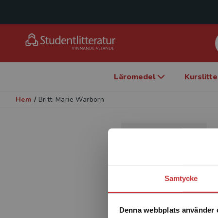
Läromedel
Kurslitt
Hem
/
Britt-Marie Warborn
Samtycke
Denna webbplats använder 