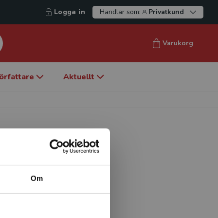
Logga in
Handlar som:
Privatkund
Varukorg
örfattare
Aktuellt
Om