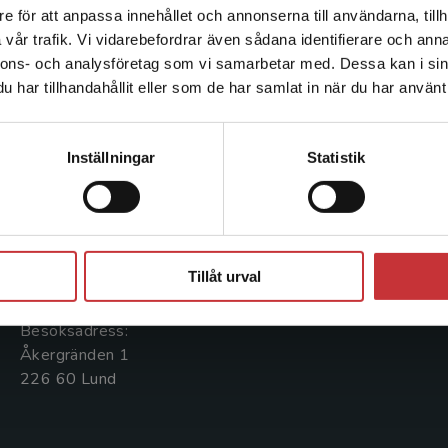
e för att anpassa innehållet och annonserna till användarna, tillh
Det verkar som att du besöker studentlitteratur.se via en
vår trafik. Vi vidarebefordrar även sådana identifierare och anna
enhet utanför Sverige. Vi erbjuder inte leveranser utanför
nnons- och analysföretag som vi samarbetar med. Dessa kan i sin
Sverige. För att kunna slutföra ett köp måste
har tillhandahållit eller som de har samlat in när du har använt 
leveransadressen vara i Sverige.
Läs mer
Kontakta oss
Kundservice
Kontakta kundservice
Kontakta oss
Kontakta kundservice
Inställningar
Statistik
046-31 20 00
046-31 21 00
Postadress:
Frågor och svar
Stäng
Box 141
Köpvillkor
Tillåt urval
221 00 Lund
Systemkrav
Besöksadress:
Åkergränden 1