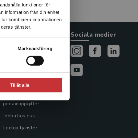
andahålla funktioner för
n information från din enhet
 tur kombinera informationen
deras tjänster.
Allmänna länkar
Sociala medier
Om oss
Marknadsföring
Avtal och rättigheter
Cookies
Cookieinställningar
Tillåt alla
GDPR och
personuppgifter
Jobba hos oss
Lediga tjänster