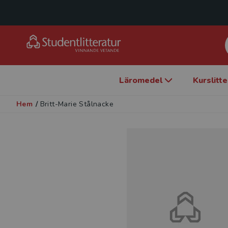
Läromedel
Kurslitt
Hem
/
Britt-Marie Stålnacke