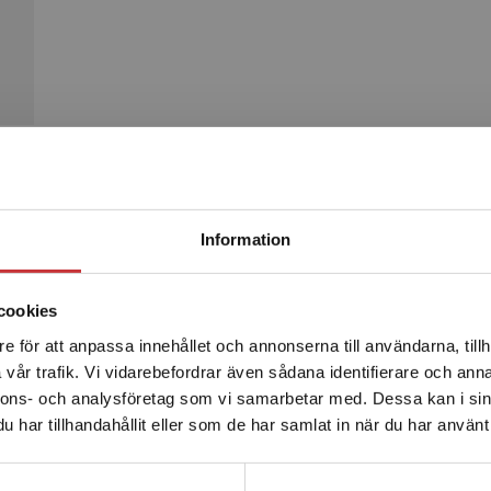
Begränsad fraktregion
Produkter
Information
cookies
e för att anpassa innehållet och annonserna till användarna, tillh
Det verkar som att du besöker studentlitteratur.se via en
vår trafik. Vi vidarebefordrar även sådana identifierare och anna
enhet utanför Sverige. Vi erbjuder inte leveranser utanför
nnons- och analysföretag som vi samarbetar med. Dessa kan i sin
Sverige. För att kunna slutföra ett köp måste
har tillhandahållit eller som de har samlat in när du har använt 
leveransadressen vara i Sverige.
Läs mer
Kontakta kundservice