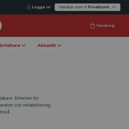
Logga in
Handlar som:
Privatkund
Varukorg
örfattare
Aktuellt
läkare, Enheten för
edicin och rehabilitering,
 Umeå