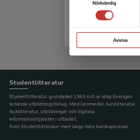
Nödvändig
Smärtanalys
Gerdle, Björn m.fl.
251 kr
inkl. moms
Exkl. moms: 237 kr
Avvisa
Studentlitteratur
Studentlitteratur grundades 1963 och är idag Sveriges
ledande utbildningsförlag. Med läromedel, kurslitteratur,
facklitteratur, utbildningar och digitala
informationstjänster i utbudet,
finns Studentlitteratur med längs hela kunskapsresan.