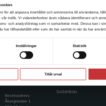
cookies
e för att anpassa innehållet och annonserna till användarna, tillh
Det verkar som att du besöker studentlitteratur.se via en
vår trafik. Vi vidarebefordrar även sådana identifierare och anna
enhet utanför Sverige. Vi erbjuder inte leveranser utanför
nnons- och analysföretag som vi samarbetar med. Dessa kan i sin
Sverige. För att kunna slutföra ett köp måste
har tillhandahållit eller som de har samlat in när du har använt 
leveransadressen vara i Sverige.
Läs mer
Kontakta kundservice
Kontakta oss
Kundservice
Inställningar
Statistik
Kontakta oss
Kontakta kundservice
046-31 20 00
046-31 21 00
Stäng
Postadress:
Frågor och svar
Tillåt urval
Box 141
Köpvillkor
221 00 Lund
Systemkrav
Besöksadress:
Åkergränden 1