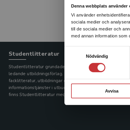
Denna webbplats använder 
Vi använder enhetsidentifierar
sociala medier och analysera 
till de sociala medier och a
med annan information som du 
Samtyckesval
Studentlitteratur
Nödvändig
Studentlitteratur grundades 1963 och är idag Sveriges
ledande utbildningsförlag. Med läromedel, kurslitteratur,
facklitteratur, utbildningar och digitala
informationstjänster i utbudet,
Avvisa
finns Studentlitteratur med längs hela kunskapsresan.