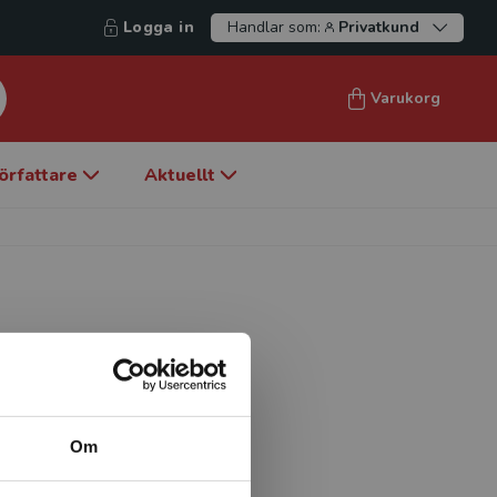
Logga in
Handlar som:
Privatkund
Varukorg
örfattare
Aktuellt
rbetat som lärare,
edan 1991. Britt-Marie
och fler än 5000 studenter
Om