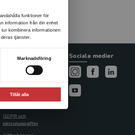
andahålla funktioner för
n information från din enhet
 tur kombinera informationen
deras tjänster.
Allmänna länkar
Sociala medier
Marknadsföring
Om oss
Avtal och rättigheter
Cookies
Tillåt alla
Cookieinställningar
GDPR och
personuppgifter