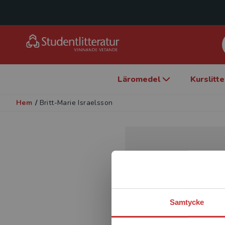
Läromedel
Kurslitt
Hem
/
Britt-Marie Israelsson
Samtycke