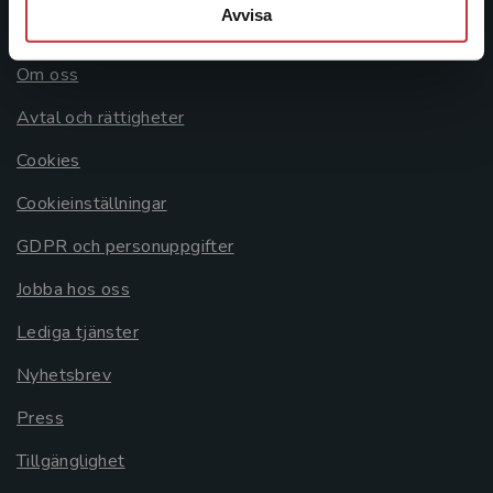
Avvisa
Allmänna länkar
Om oss
Avtal och rättigheter
Cookies
Cookieinställningar
GDPR och personuppgifter
Jobba hos oss
Lediga tjänster
Nyhetsbrev
Press
Tillgänglighet