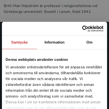
Britt-Mari Näsström är professor i religionshistoria vid
Göteborgs universitet. Bosatt i Lerum, född 1942.
Studentlitteratur
Samtycke
Information
Om
Studentlitteratur grundades 1963 och är idag Sveriges
ledande utbildningsförlag. Med läromedel, kurslitteratur,
facklitteratur, utbildningar och digitala
Denna webbplats använder cookies
informationstjänster i utbudet, finns Studentlitteratur med
Vi använder enhetsidentifierare för att anpassa innehållet
längs hela kunskapsresan.
och annonserna till användarna, tillhandahålla funktioner
för sociala medier och analysera vår trafik. Vi
Kontakta oss
Begränsad fraktregion
vidarebefordrar även sådana identifierare och annan
information från din enhet till de sociala medier och
Kontakta oss
annons- och analysföretag som vi samarbetar med.
Dessa kan i sin tur kombinera informationen med annan
046-31 20 00
information som du har tillhandahållit eller som de har