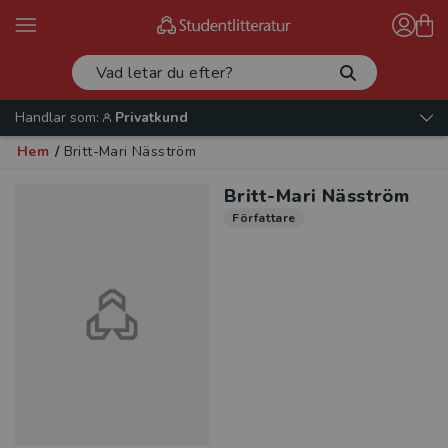
Handlar som:
Privatkund
Hem
/
Britt-Mari Näsström
Britt-Mari Näsström
Författare