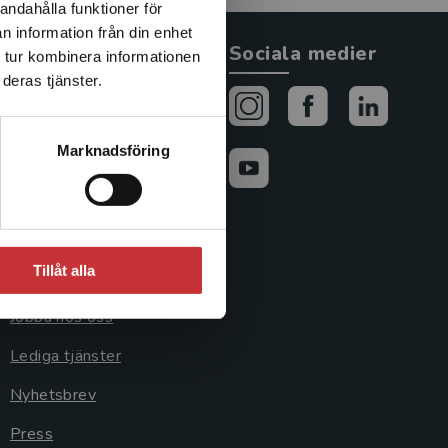
andahålla funktioner för
n information från din enhet
Allmänna länkar
Sociala medier
 tur kombinera informationen
deras tjänster.
Om oss
Avtal och rättigheter
Marknadsföring
Cookies
Cookieinställningar
GDPR och
Tillåt alla
personuppgifter
Jobba hos oss
Lediga tjänster
Nyhetsbrev
Press