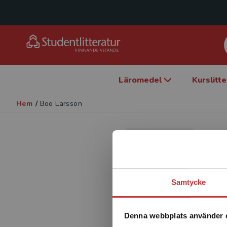
Läromedel
Kurslitt
Hem
/
Boo Larsson
Bo
Förf
Samtycke
Denna webbplats använder 