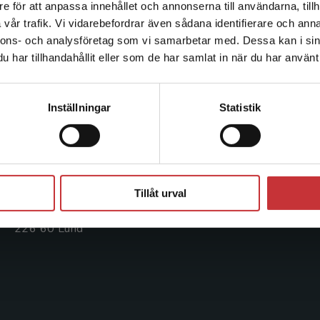
e för att anpassa innehållet och annonserna till användarna, tillh
Det verkar som att du besöker studentlitteratur.se via en
vår trafik. Vi vidarebefordrar även sådana identifierare och anna
enhet utanför Sverige. Vi erbjuder inte leveranser utanför
Kontakta oss
Kundservice
nnons- och analysföretag som vi samarbetar med. Dessa kan i sin
Sverige. För att kunna slutföra ett köp måste
har tillhandahållit eller som de har samlat in när du har använt 
leveransadressen vara i Sverige.
Läs mer
Kontakta oss
Kontakta kundservice
Kontakta kundservice
046-31 20 00
046-31 21 00
Inställningar
Statistik
Postadress:
Frågor och svar
Box 141
Köpvillkor
221 00 Lund
Stäng
Systemkrav
Besöksadress:
Tillåt urval
Åkergränden 1