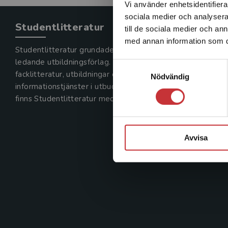
Vi använder enhetsidentifierar
sociala medier och analysera 
Studentlitteratur
till de sociala medier och a
med annan information som du 
Studentlitteratur grundades 1963 och är idag Sveriges
ledande utbildningsförlag. Med läromedel, kurslitteratur,
Samtyckesval
facklitteratur, utbildningar och digitala
Nödvändig
informationstjänster i utbudet,
finns Studentlitteratur med längs hela kunskapsresan.
Avvisa