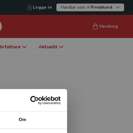
Logga in
Handlar som:
Privatkund
Varukorg
örfattare
Aktuellt
ch pedagogik vid
Om