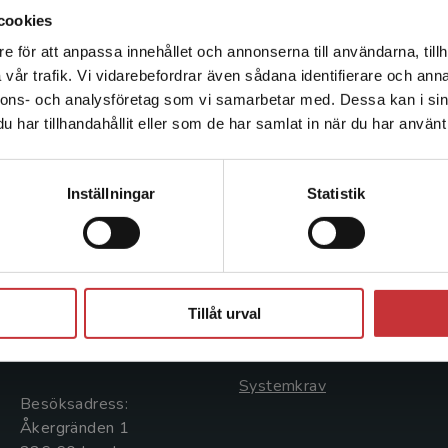
cookies
e för att anpassa innehållet och annonserna till användarna, tillh
Det verkar som att du besöker studentlitteratur.se via en
vår trafik. Vi vidarebefordrar även sådana identifierare och anna
enhet utanför Sverige. Vi erbjuder inte leveranser utanför
nnons- och analysföretag som vi samarbetar med. Dessa kan i sin
Sverige. För att kunna slutföra ett köp måste
har tillhandahållit eller som de har samlat in när du har använt 
leveransadressen vara i Sverige.
Läs mer
Kontakta kundservice
Kontakta oss
Kundservice
Inställningar
Statistik
Kontakta oss
Kontakta kundservice
046-31 20 00
046-31 21 00
Stäng
Postadress:
Frågor och svar
Tillåt urval
Box 141
Köpvillkor
221 00 Lund
Systemkrav
Besöksadress:
Åkergränden 1