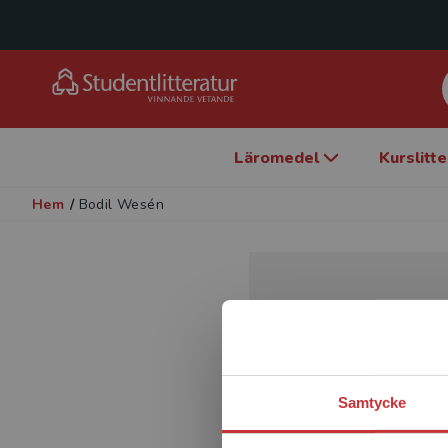
Läromedel
Kurslitt
Hem
/
Bodil Wesén
Samtycke