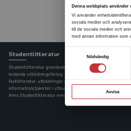
Denna webbplats använder 
Vi använder enhetsidentifierar
sociala medier och analysera 
till de sociala medier och a
med annan information som du 
Samtyckesval
Studentlitteratur
Nödvändig
Studentlitteratur grundades 1963 och är idag Sveriges
ledande utbildningsförlag. Med läromedel, kurslitteratur,
facklitteratur, utbildningar och digitala
informationstjänster i utbudet,
Avvisa
finns Studentlitteratur med längs hela kunskapsresan.