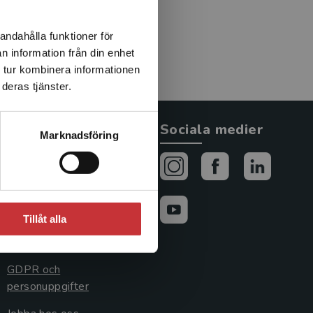
andahålla funktioner för
n information från din enhet
 tur kombinera informationen
deras tjänster.
Allmänna länkar
Sociala medier
Marknadsföring
Om oss
Avtal och rättigheter
Cookies
Tillåt alla
Cookieinställningar
GDPR och
personuppgifter