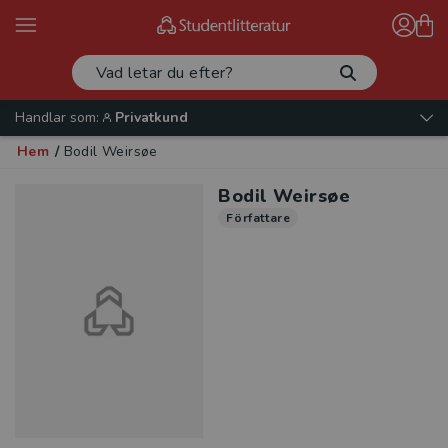
Handlar som:
Privatkund
Hem
/
Bodil Weirsøe
Bodil Weirsøe
Författare