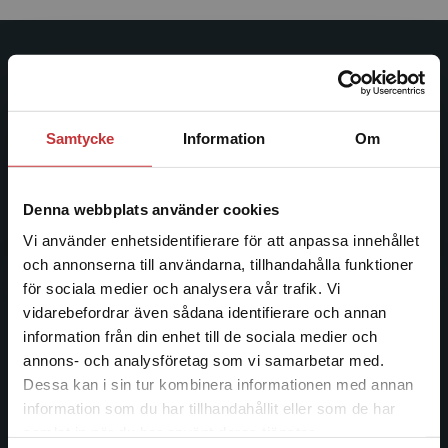
Studentlitteratur
Studentlitteratur grundades 1963 och är idag Sveriges
Samtycke
Information
Om
ledande utbildningsförlag. Med läromedel, kurslitteratur,
facklitteratur, utbildningar och digitala
informationstjänster i utbudet, finns Studentlitteratur med
Denna webbplats använder cookies
längs hela kunskapsresan.
Vi använder enhetsidentifierare för att anpassa innehållet
och annonserna till användarna, tillhandahålla funktioner
Kontakta oss
för sociala medier och analysera vår trafik. Vi
Begränsad fraktregion
vidarebefordrar även sådana identifierare och annan
Kontakta oss
information från din enhet till de sociala medier och
046-31 20 00
annons- och analysföretag som vi samarbetar med.
Dessa kan i sin tur kombinera informationen med annan
Postadress:
information som du har tillhandahållit eller som de har
Box 141
Det verkar som att du besöker
samlat in när du har använt deras tjänster.
221 00 Lund
studentlitteratur.se via en enhet utanför Sverige.