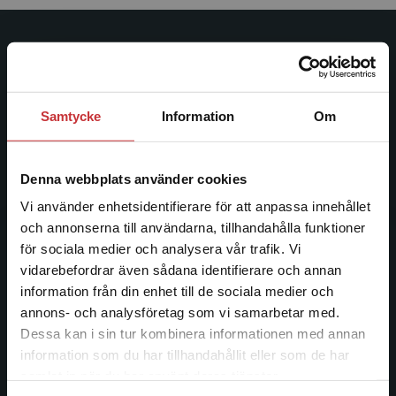
Studentlitteratur
Studentlitteratur grundades 1963 och är idag Sveriges
ledande utbildningsförlag. Med läromedel, kurslitteratur,
Samtycke
Information
Om
facklitteratur, utbildningar och digitala
informationstjänster i utbudet, finns Studentlitteratur med
längs hela kunskapsresan.
Denna webbplats använder cookies
Vi använder enhetsidentifierare för att anpassa innehållet
Kontakta oss
och annonserna till användarna, tillhandahålla funktioner
för sociala medier och analysera vår trafik. Vi
Begränsad fraktregion
Kontakta oss
vidarebefordrar även sådana identifierare och annan
information från din enhet till de sociala medier och
046-31 20 00
annons- och analysföretag som vi samarbetar med.
Dessa kan i sin tur kombinera informationen med annan
Postadress:
information som du har tillhandahållit eller som de har
Box 141
Det verkar som att du besöker
samlat in när du har använt deras tjänster.
221 00 Lund
studentlitteratur.se via en enhet utanför Sverige.