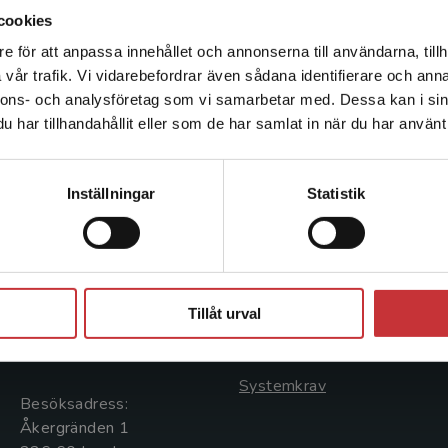
cookies
e för att anpassa innehållet och annonserna till användarna, tillh
Det verkar som att du besöker studentlitteratur.se via en
vår trafik. Vi vidarebefordrar även sådana identifierare och anna
enhet utanför Sverige. Vi erbjuder inte leveranser utanför
nnons- och analysföretag som vi samarbetar med. Dessa kan i sin
Sverige. För att kunna slutföra ett köp måste
har tillhandahållit eller som de har samlat in när du har använt 
leveransadressen vara i Sverige.
Läs mer
Kontakta kundservice
Kontakta oss
Kundservice
Inställningar
Statistik
Kontakta oss
Kontakta kundservice
046-31 20 00
046-31 21 00
Stäng
Postadress:
Frågor och svar
Tillåt urval
Box 141
Köpvillkor
221 00 Lund
Systemkrav
Besöksadress:
Åkergränden 1