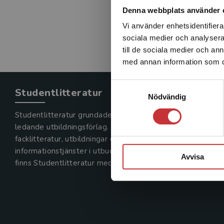
Denna webbplats använder 
Vi använder enhetsidentifierar
sociala medier och analysera 
till de sociala medier och a
med annan information som du 
Samtyckesval
Studentlitteratur
Nödvändig
Studentlitteratur grundades 1963 och är idag Sveriges
ledande utbildningsförlag. Med läromedel, kurslitteratur,
facklitteratur, utbildningar och digitala
informationstjänster i utbudet,
Avvisa
finns Studentlitteratur med längs hela kunskapsresan.