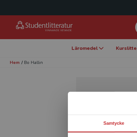
Läromedel
Kurslitt
Hem
/
Bo Hallin
Samtycke