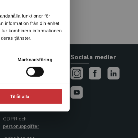
andahålla funktioner för
n information från din enhet
 tur kombinera informationen
deras tjänster.
Allmänna länkar
Sociala medier
Marknadsföring
Om oss
Avtal och rättigheter
Cookies
Tillåt alla
Cookieinställningar
GDPR och
personuppgifter