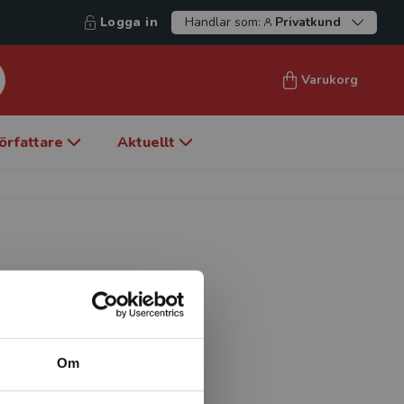
Logga in
Handlar som:
Privatkund
Varukorg
örfattare
Aktuellt
tningshögskolan, Göteborgs
 (KFi).
Om