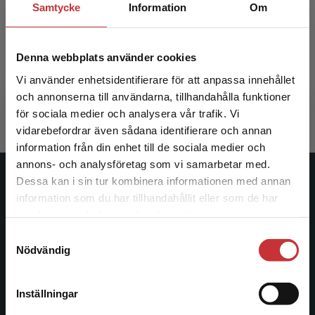
Samtycke
Information
Om
Anatomi och fysiologi
Denna webbplats använder cookies
Nicolaysen, G - Holck, P (red.)
Vi använder enhetsidentifierare för att anpassa innehållet
620 kr
inkl. moms
och annonserna till användarna, tillhandahålla funktioner
Exkl. moms: 585 kr
för sociala medier och analysera vår trafik. Vi
Begränsad fraktregion
vidarebefordrar även sådana identifierare och annan
information från din enhet till de sociala medier och
annons- och analysföretag som vi samarbetar med.
Dessa kan i sin tur kombinera informationen med annan
Studentlitteratur
information som du har tillhandahållit eller som de har
Det verkar som att du besöker
samlat in när du har använt deras tjänster.
Studentlitteratur grundades 1963 och är idag Sveriges
studentlitteratur.se via en enhet utanför Sverige.
Samtyckesval
ledande utbildningsförlag. Med läromedel, kurslitteratur,
Vi erbjuder inte leveranser utanför Sverige. För
Nödvändig
facklitteratur, utbildningar och digitala
att kunna slutföra ett köp måste
informationstjänster i utbudet, finns Studentlitteratur med
leveransadressen vara i Sverige.
Läs mer
längs hela kunskapsresan.
Inställningar
Kontakta kundservice