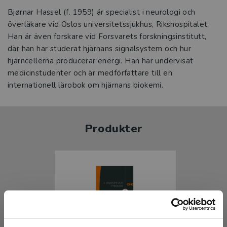
Bjørnar Hassel (f. 1959) är specialist i neurologi och
överläkare vid Oslos universitetssjukhus, Rikshospitalet.
Han är även forskare vid Forsvarets forskningsinstitutt,
där han har studerat hjärnans signalsystem och hur
hjärncellerna producerar energi. Han har undervisat
medicinstudenter och är medförfattare till en
internationell lärobok om hjärnans biokemi.
Produkter