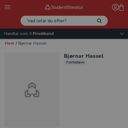
Handlar som:
Privatkund
Hem
/
Bjørnar Hassel
Bjørnar Hassel
Författare