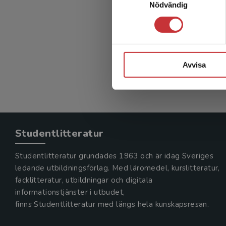
Nödvändig
Tal och
Heiberg S
534 kr
in
Exkl. mom
Avvisa
Studentlitteratur
Studentlitteratur grundades 1963 och är idag Sveriges
ledande utbildningsförlag. Med läromedel, kurslitteratur,
facklitteratur, utbildningar och digitala
informationstjänster i utbudet,
finns Studentlitteratur med längs hela kunskapsresan.