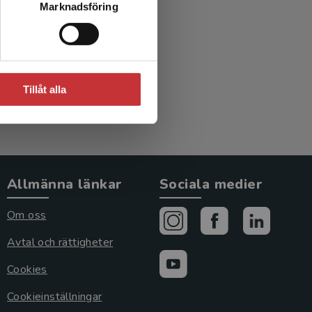
Marknadsföring
Tillåt alla
Allmänna länkar
Sociala medier
Om oss
Avtal och rättigheter
Cookies
Cookieinställningar