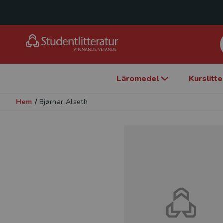
Läromedel
Kurslitt
Hem
/
Bjørnar Alseth