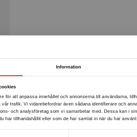
Begränsad fraktregion
Produkter
Information
cookies
e för att anpassa innehållet och annonserna till användarna, tillh
Det verkar som att du besöker studentlitteratur.se via en
vår trafik. Vi vidarebefordrar även sådana identifierare och anna
enhet utanför Sverige. Vi erbjuder inte leveranser utanför
nnons- och analysföretag som vi samarbetar med. Dessa kan i sin
Sverige. För att kunna slutföra ett köp måste
har tillhandahållit eller som de har samlat in när du har använt 
leveransadressen vara i Sverige.
Läs mer
Kontakta kundservice