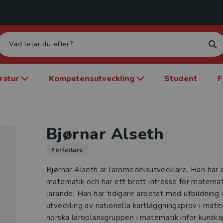
eratur
Kompetensutveckling
Student
F
Bjørnar Alseth
Författare
Bjørnar Alseth är läromedelsutvecklare. Han har d
matematik och har ett brett intresse för matemat
lärande. Han har tidigare arbetat med utbildning
utveckling av nationella kart­läggningsprov i mat
norska läro­plansgruppen i matematik inför kunska