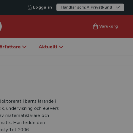
Logga in
Handlar som:
Privatkund
Varukorg
örfattare
Aktuellt
oktorerat i barns lärande i
ik, undervisning och elevers
 av matematiklärare och
ematik. Han ledde den
pslyftet 2006.