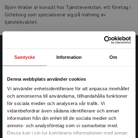
Björn Waller är konsult hos Tjänsteverkstan, ett företag i
Göteborg som specialiserar sig på mätning av
tjänstekvalitet.
Studentlitteratur
Samtycke
Information
Om
Studentlitteratur grundades 1963 och är idag Sveriges
ledande utbildningsförlag. Med läromedel, kurslitteratur,
Denna webbplats använder cookies
facklitteratur, utbildningar och digitala
informationstjänster i utbudet, finns Studentlitteratur med
Vi använder enhetsidentifierare för att anpassa innehållet
längs hela kunskapsresan.
och annonserna till användarna, tillhandahålla funktioner
för sociala medier och analysera vår trafik. Vi
Begränsad fraktregion
vidarebefordrar även sådana identifierare och annan
Kontakta oss
information från din enhet till de sociala medier och
Kontakta oss
annons- och analysföretag som vi samarbetar med.
Dessa kan i sin tur kombinera informationen med annan