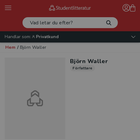
Handlar som:
Privatkund
Hem
/
Björn Waller
Björn Waller
Författare